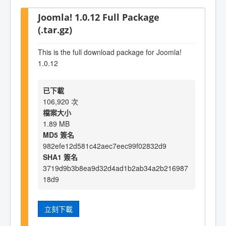
Joomla! 1.0.12 Full Package
(.tar.gz)
This is the full download package for Joomla!
1.0.12
已下載
106,920 次
檔案大小
1.89 MB
MD5 簽名
982efe12d581c42aec7eec99f02832d9
SHA1 簽名
3719d9b3b8ea9d32d4ad1b2ab34a2b216987
18d9
立刻下載