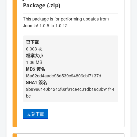
Package (.zip)
This package is for performing updates from
Joomla! 1.0.5 to 1.0.12
已下載
6,003 次
檔案大小
1.36 MB
MD5 簽名
f8a62ed4aade98d539c94806cbf7137d
SHA1 簽名
9b8966140b4245f6af61ce4c31db16c8b91f44
be
立刻下載