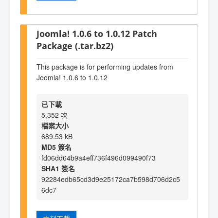
Joomla! 1.0.6 to 1.0.12 Patch
Package (.tar.bz2)
This package is for performing updates from
Joomla! 1.0.6 to 1.0.12
已下載
5,352 次
檔案大小
689.53 kB
MD5 簽名
fd06dd64b9a4eff736f496d099490f73
SHA1 簽名
92284edb65cd3d9e25172ca7b598d706d2c5
6dc7