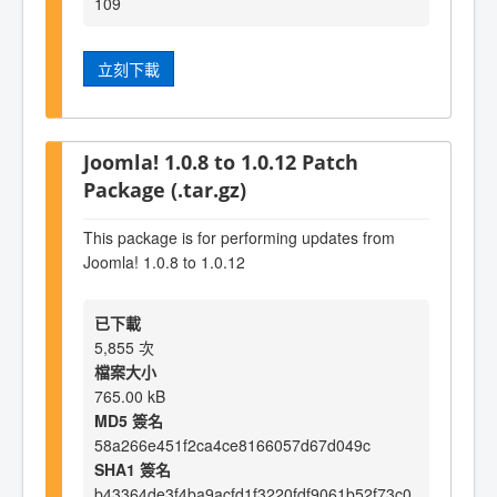
109
立刻下載
Joomla! 1.0.8 to 1.0.12 Patch
Package (.tar.gz)
This package is for performing updates from
Joomla! 1.0.8 to 1.0.12
已下載
5,855 次
檔案大小
765.00 kB
MD5 簽名
58a266e451f2ca4ce8166057d67d049c
SHA1 簽名
b43364de3f4ba9acfd1f3220fdf9061b52f73c0