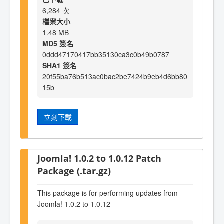
6,284 次
檔案大小
1.48 MB
MD5 簽名
0ddd47170417bb35130ca3c0b49b0787
SHA1 簽名
20f55ba76b513ac0bac2be7424b9eb4d6bb80
15b
立刻下載
Joomla! 1.0.2 to 1.0.12 Patch
Package (.tar.gz)
This package is for performing updates from
Joomla! 1.0.2 to 1.0.12