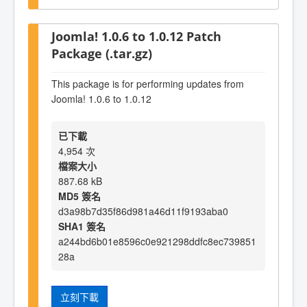
Joomla! 1.0.6 to 1.0.12 Patch
Package (.tar.gz)
This package is for performing updates from
Joomla! 1.0.6 to 1.0.12
已下載
4,954 次
檔案大小
887.68 kB
MD5 簽名
d3a98b7d35f86d981a46d11f9193aba0
SHA1 簽名
a244bd6b01e8596c0e921298ddfc8ec739851
28a
立刻下載