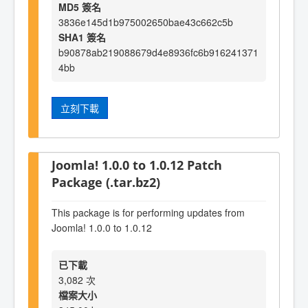
MD5 簽名
3836e145d1b975002650bae43c662c5b
SHA1 簽名
b90878ab219088679d4e8936fc6b916241371
4bb
立刻下載
Joomla! 1.0.0 to 1.0.12 Patch
Package (.tar.bz2)
This package is for performing updates from
Joomla! 1.0.0 to 1.0.12
已下載
3,082 次
檔案大小