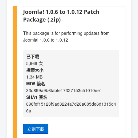
Joomla! 1.0.6 to 1.0.12 Patch
Package (.zip)
This package is for performing updates from
Joomla! 1.0.6 to 1.0.12
已下載
5,668 次
檔案大小
1.34 MB
MD5 簽名
33d899a9b6fabfe17327153c51010ee1
SHA1 簽名
898fef15123f9ad3224a7d28a085de6d1315d4
6a
立刻下載