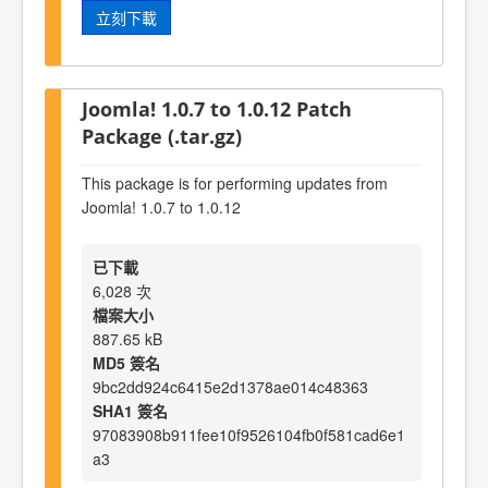
立刻下載
Joomla! 1.0.7 to 1.0.12 Patch
Package (.tar.gz)
This package is for performing updates from
Joomla! 1.0.7 to 1.0.12
已下載
6,028 次
檔案大小
887.65 kB
MD5 簽名
9bc2dd924c6415e2d1378ae014c48363
SHA1 簽名
97083908b911fee10f9526104fb0f581cad6e1
a3