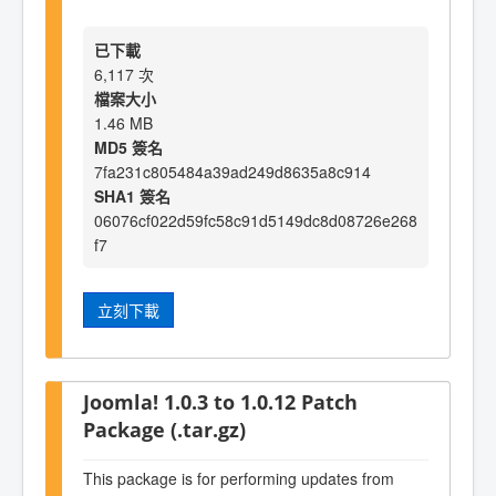
已下載
6,117 次
檔案大小
1.46 MB
MD5 簽名
7fa231c805484a39ad249d8635a8c914
SHA1 簽名
06076cf022d59fc58c91d5149dc8d08726e268
f7
立刻下載
Joomla! 1.0.3 to 1.0.12 Patch
Package (.tar.gz)
This package is for performing updates from