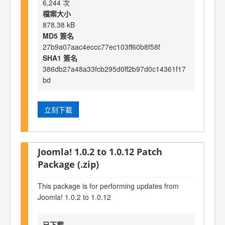
6,244 次
檔案大小
878.38 kB
MD5 簽名
27b9a07aac4eccc77ec103ff60b8f58f
SHA1 簽名
386db27a48a33fcb295d0ff2b97d0c14361f17
bd
立刻下載
Joomla! 1.0.2 to 1.0.12 Patch
Package (.zip)
This package is for performing updates from
Joomla! 1.0.2 to 1.0.12
已下載