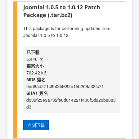
Joomla! 1.0.5 to 1.0.12 Patch
Package (.tar.bz2)
This package is for performing updates from
Joomla! 1.0.5 to 1.0.12
已下載
5,440 次
檔案大小
702.42 kB
MD5 簽名
0dd65d271c8b0d4682e15b209a38fc71
SHA1 簽名
d039f23e9a732fe0d014221f400f5d920b8683
d3
立刻下載