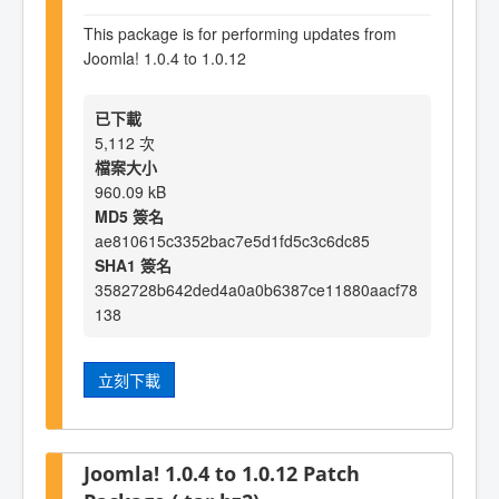
This package is for performing updates from
Joomla! 1.0.4 to 1.0.12
已下載
5,112 次
檔案大小
960.09 kB
MD5 簽名
ae810615c3352bac7e5d1fd5c3c6dc85
SHA1 簽名
3582728b642ded4a0a0b6387ce11880aacf78
138
立刻下載
Joomla! 1.0.4 to 1.0.12 Patch