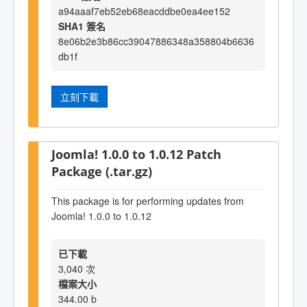
a94aaaf7eb52eb68eacddbe0ea4ee152
SHA1 簽名
8e06b2e3b86cc39047886348a358804b6636
db1f
立刻下載
Joomla! 1.0.0 to 1.0.12 Patch
Package (.tar.gz)
This package is for performing updates from
Joomla! 1.0.0 to 1.0.12
已下載
3,040 次
檔案大小
344.00 b