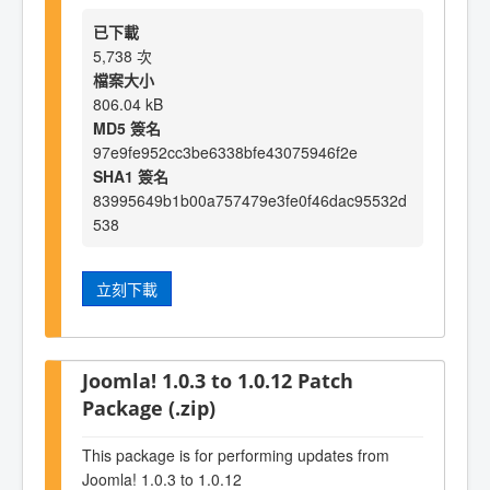
已下載
5,738 次
檔案大小
806.04 kB
MD5 簽名
97e9fe952cc3be6338bfe43075946f2e
SHA1 簽名
83995649b1b00a757479e3fe0f46dac95532d
538
立刻下載
Joomla! 1.0.3 to 1.0.12 Patch
Package (.zip)
This package is for performing updates from
Joomla! 1.0.3 to 1.0.12