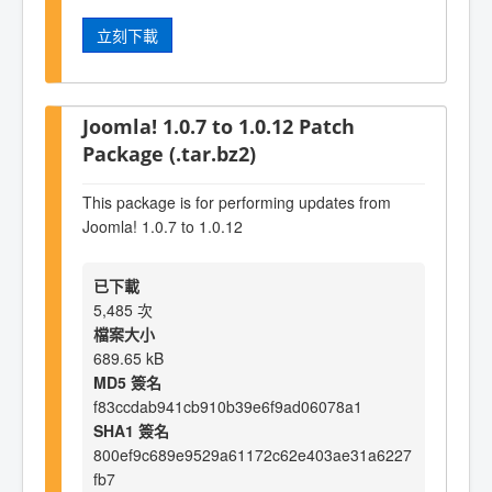
立刻下載
Joomla! 1.0.7 to 1.0.12 Patch
Package (.tar.bz2)
This package is for performing updates from
Joomla! 1.0.7 to 1.0.12
已下載
5,485 次
檔案大小
689.65 kB
MD5 簽名
f83ccdab941cb910b39e6f9ad06078a1
SHA1 簽名
800ef9c689e9529a61172c62e403ae31a6227
fb7