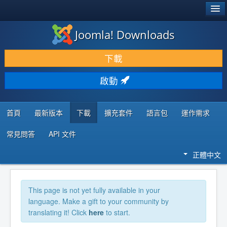
®
JOOMLA!
Joomla! Downloads
下載 & 擴充
下載
發現 & 學習
啟動
社群 & 支援
程式者資源
首頁
最新版本
下載
擴充套件
語言包
運作需求
常見問答
API 文件
正體中文
This page is not yet fully available in your
language. Make a gift to your community by
translating it! Click
here
to start.