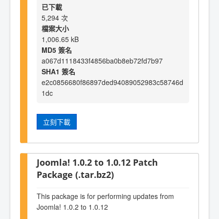
已下載
5,294 次
檔案大小
1,006.65 kB
MD5 簽名
a067d1118433f4856ba0b8eb72fd7b97
SHA1 簽名
e2c0856680f86897ded94089052983c58746d
1dc
立刻下載
Joomla! 1.0.2 to 1.0.12 Patch
Package (.tar.bz2)
This package is for performing updates from
Joomla! 1.0.2 to 1.0.12