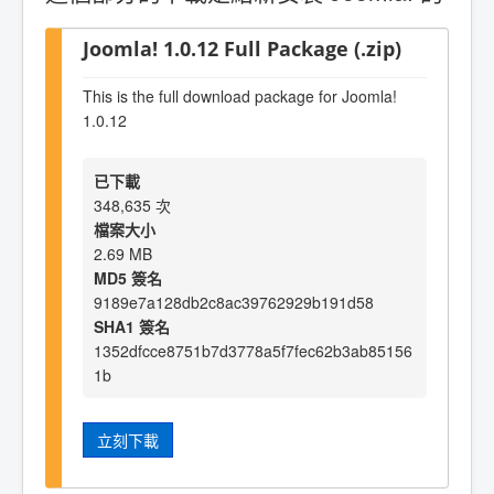
Joomla! 1.0.12 Full Package (.zip)
This is the full download package for Joomla!
1.0.12
已下載
348,635 次
檔案大小
2.69 MB
MD5 簽名
9189e7a128db2c8ac39762929b191d58
SHA1 簽名
1352dfcce8751b7d3778a5f7fec62b3ab85156
1b
立刻下載