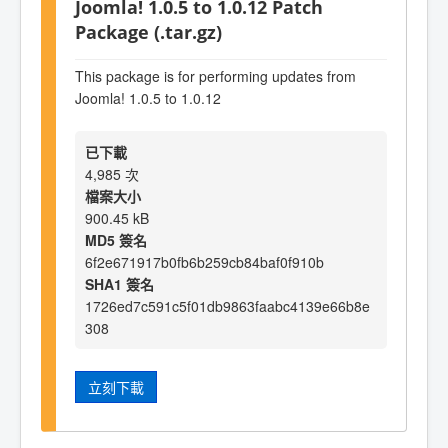
Joomla! 1.0.5 to 1.0.12 Patch
Package (.tar.gz)
This package is for performing updates from
Joomla! 1.0.5 to 1.0.12
已下載
4,985 次
檔案大小
900.45 kB
MD5 簽名
6f2e671917b0fb6b259cb84baf0f910b
SHA1 簽名
1726ed7c591c5f01db9863faabc4139e66b8e
308
立刻下載