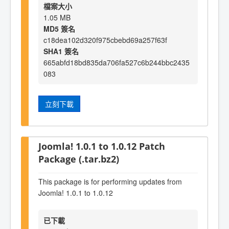
檔案大小
1.05 MB
MD5 簽名
c18dea102d320f975cbebd69a257f63f
SHA1 簽名
665abfd18bd835da706fa527c6b244bbc2435
083
立刻下載
Joomla! 1.0.1 to 1.0.12 Patch
Package (.tar.bz2)
This package is for performing updates from
Joomla! 1.0.1 to 1.0.12
已下載