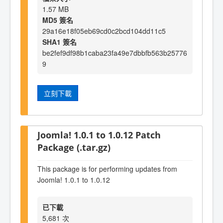
1.57 MB
MD5 簽名
29a16e18f05eb69cd0c2bcd104dd11c5
SHA1 簽名
be2fef9df98b1caba23fa49e7dbbfb563b25776
9
立刻下載
Joomla! 1.0.1 to 1.0.12 Patch
Package (.tar.gz)
This package is for performing updates from
Joomla! 1.0.1 to 1.0.12
已下載
5,681 次