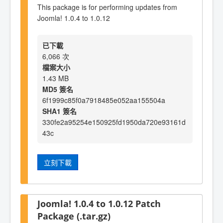
This package is for performing updates from
Joomla! 1.0.4 to 1.0.12
已下載
6,066 次
檔案大小
1.43 MB
MD5 簽名
6f1999c85f0a7918485e052aa155504a
SHA1 簽名
330fe2a95254e150925fd1950da720e93161d
43c
立刻下載
Joomla! 1.0.4 to 1.0.12 Patch
Package (.tar.gz)