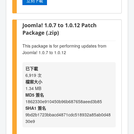
立刻下載
Joomla! 1.0.7 to 1.0.12 Patch
Package (.zip)
This package is for performing updates from
Joomla! 1.0.7 to 1.0.12
已下載
6,919 次
檔案大小
1.34 MB
MD5 簽名
1862330e910450b96b687658aeed3b85
SHA1 簽名
9bd2b1723bbacd4871cdc518932a85ab0d48
30e9