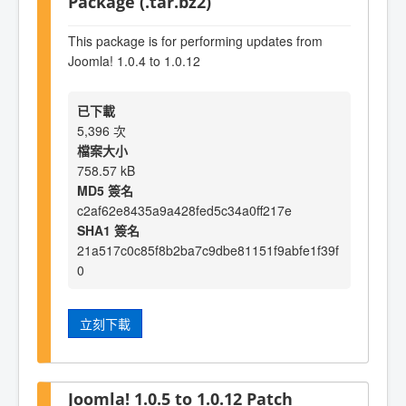
Package (.tar.bz2)
This package is for performing updates from
Joomla! 1.0.4 to 1.0.12
已下載
5,396 次
檔案大小
758.57 kB
MD5 簽名
c2af62e8435a9a428fed5c34a0ff217e
SHA1 簽名
21a517c0c85f8b2ba7c9dbe81151f9abfe1f39f
0
立刻下載
Joomla! 1.0.5 to 1.0.12 Patch