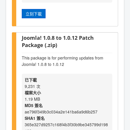
立刻下載
Joomla! 1.0.8 to 1.0.12 Patch
Package (.zip)
This package is for performing updates from
Joomla! 1.0.8 to 1.0.12
已下載
9,231 次
檔案大小
1.19 MB
MD5 簽名
ae796f349b3c034a2e141ba6a9d6b257
SHA1 簽名
365e327d9257c168f4b3f30b9be345799d198