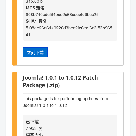
345.00 b
MD5 簽名
608b740cdc5f4ece2c66cdcbfd9bcc25
SHA1 簽名
5f08db26d64a0220d3bec2fc6eef6c3f53b965
41
立刻下載
Joomla! 1.0.1 to 1.0.12 Patch
Package (.zip)
This package is for performing updates from
Joomla! 1.0.1 to 1.0.12
已下載
7,953 次
檔案大小