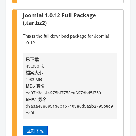
Joomla! 1.0.12 Full Package
(.tar.bz2)
This is the full download package for Joomla!
1.0.12
已下載
49,330 次
檔案大小
1.62 MB
MD5 簽名
bd97e3d144275bf7753ea627db45f750
SHA1 簽名
d9aaa486065136b457403e0d5a2b2795b8c9
be0f
立刻下載