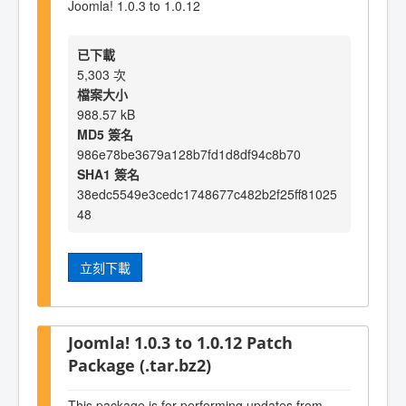
Joomla! 1.0.3 to 1.0.12
已下載
5,303 次
檔案大小
988.57 kB
MD5 簽名
986e78be3679a128b7fd1d8df94c8b70
SHA1 簽名
38edc5549e3cedc1748677c482b2f25ff81025
48
立刻下載
Joomla! 1.0.3 to 1.0.12 Patch
Package (.tar.bz2)
This package is for performing updates from