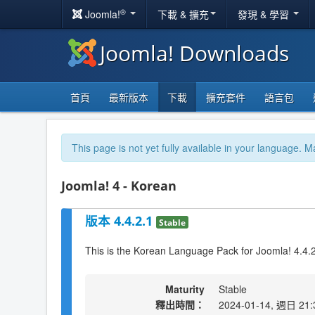
®
Joomla!
下載 & 擴充
發現 & 學習
Joomla! Downloads
首頁
最新版本
下載
擴充套件
語言包
This page is not yet fully available in your language. M
Joomla! 4 - Korean
版本 4.4.2.1
Stable
This is the Korean Language Pack for Joomla! 4.4.
Maturity
Stable
釋出時間：
2024-01-14, 週日 21: