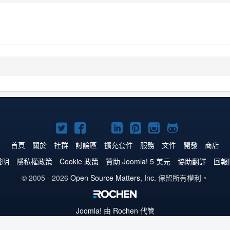
Twitter
Facebook
YouTube
Linkedln
Pinterest
Instagram
GitHub
上
上
上
上
上
上
上
首頁
關於
社群
討論區
擴充套件
服務
文件
開發
商店
的
的
的
的
的
的
的
聲明
隱私權政策
Cookie 政策
贊助 Joomla! 5 美元
協助翻譯
回報
Joomla!
Joomla!
Joomla!
Joomla!
Joomla!
Joomla!
Joomla!
© 2005 - 2026
Open Source Matters, Inc.
保留所有權利。
Joomla!
由 Rochen 代管