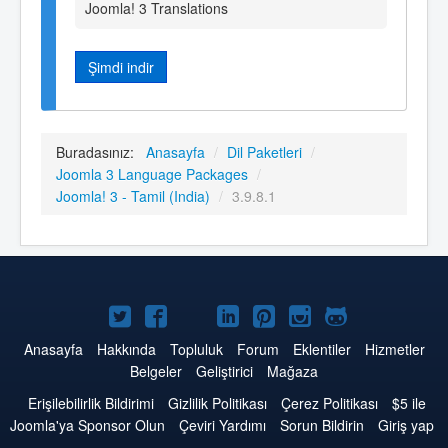
Joomla! 3 Translations
Şimdi indir
Buradasınız:
Anasayfa
/
Dil Paketleri
/
Joomla 3 Language Packages
/
Joomla! 3 - Tamil (India)
/
3.9.8.1
Twitter'da
Facebook'da
YouTube'da
LinkedIn'de
Pinterest'de
Instagram'da
GitHub'da
Joomla
Joomla
Joomla
Joomla
Joomla
Joomla
Joomla
Anasayfa
Hakkında
Topluluk
Forum
Eklentiler
Hizmetler
Belgeler
Geliştirici
Mağaza
Erişilebilirlik Bildirimi
Gizlilik Politikası
Çerez Politikası
$5 ile
Joomla'ya Sponsor Olun
Çeviri Yardımı
Sorun Bildirin
Giriş yap