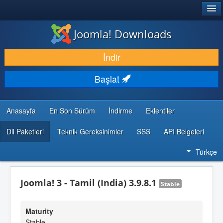
®
JOOMLA!
Joomla! Downloads
İNDIR & GENIŞLET
İndir
KEŞFET & ÖĞREN
Başlat
TOPLULUK & DESTEK
GELIŞTIRICI KAYNAKLARI
Anasayfa
En Son Sürüm
İndirme
Eklentiler
Dil Paketleri
Teknik Gereksinimler
SSS
API Belgeleri
Türkçe
Joomla! 3 - Tamil (India) 3.9.8.1
Stable
Maturity
Stable