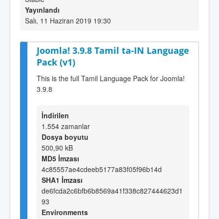
Yayınlandı
Salı, 11 Haziran 2019 19:30
Joomla! 3.9.8 Tamil ta-IN Language
Pack (v1)
This is the full Tamil Language Pack for Joomla!
3.9.8
İndirilen
1.554 zamanlar
Dosya boyutu
500,90 kB
MD5 İmzası
4c85557ae4cdeeb5177a83f05f96b14d
SHA1 İmzası
de6fcda2c6bfb6b8569a41f338c827444623d1
93
Environments