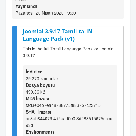
Yayınlandı
Pazartesi, 20 Nisan 2020 19:30
Joomla! 3.9.17 Tamil ta-IN
Language Pack (v1)
This is the full Tamil Language Pack for Joomla!
3.9.17
İndirilen
29.270 zamanlar
Dosya boyutu
499,36 kB
MD5 İmzası
fad3e04b7ea48768775f883757c23715
SHA1 İmzası
ac8eb844079f4d2ead0e0f3d283515675dcce
93d
Environments