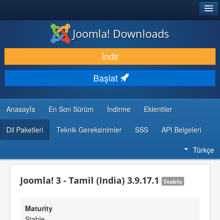
®
JOOMLA!
Joomla! Downloads
İNDIR & GENIŞLET
İndir
KEŞFET & ÖĞREN
Başlat
TOPLULUK & DESTEK
GELIŞTIRICI KAYNAKLARI
Anasayfa
En Son Sürüm
İndirme
Eklentiler
Dil Paketleri
Teknik Gereksinimler
SSS
API Belgeleri
Türkçe
Joomla! 3 - Tamil (India) 3.9.17.1
Stable
Maturity
Stable