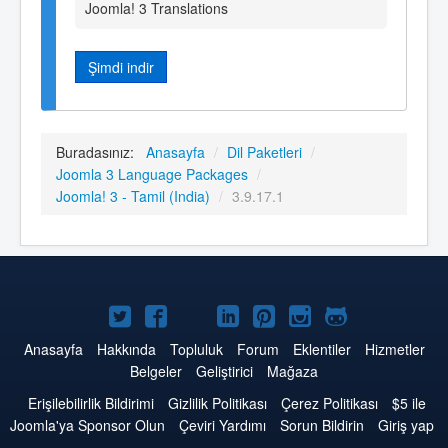
Joomla! 3 Translations
Şimdi indir
Buradasınız:
Anasayfa
/
Dil Paketleri
/
Joomla 3 Language Packages
/
Joomla! 3 - Tamil (India)
/
3.9.17.1
Twitter'da
Facebook'da
YouTube'da
LinkedIn'de
Pinterest'de
Instagram'da
GitHub'da
Joomla
Joomla
Joomla
Joomla
Joomla
Joomla
Joomla
Anasayfa
Hakkında
Topluluk
Forum
Eklentiler
Hizmetler
Belgeler
Geliştirici
Mağaza
Erişilebilirlik Bildirimi
Gizlilik Politikası
Çerez Politikası
$5 ile
Joomla'ya Sponsor Olun
Çeviri Yardımı
Sorun Bildirin
Giriş yap