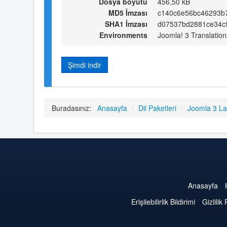
Dosya boyutu
456,50 kB
MD5 İmzası
c140c6e56bc46293b
SHA1 İmzası
d07537bd2881ce34c
Environments
Joomla! 3 Translation
Şimdi indir
Buradasınız:
Anasayfa
/
Dil Paketleri
/
Joomla 3 L
Anasayfa
Erişilebilirlik Bildirimi
Gizlilik 