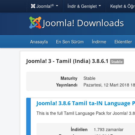
®
Joomla!
İndir & Genişlet
Keşfet & Öğ
Joomla! Downloads
Anasayfa
En Son Sürüm
İndirme
Eklentiler
Joomla! 3 - Tamil (India) 3.8.6.1
Stable
Maturity
Stable
Yayınlandı
Pazartesi, 12 Mart 2018 1
Joomla! 3.8.6 Tamil ta-IN Language P
This is the full Tamil Language Pack for Joomla! 3.8
İndirilen
1.793 zamanlar