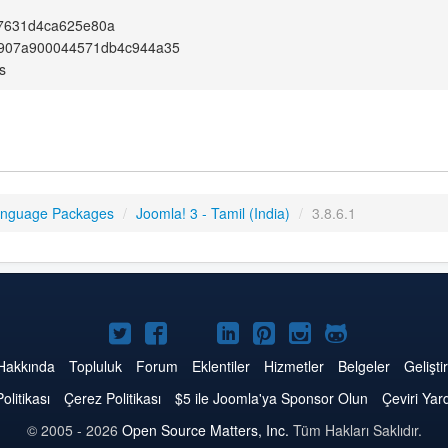
7631d4ca625e80a
907a900044571db4c944a35
s
anguage Packages
/
Joomla! 3 - Tamil (India)
/
3.8.6.1
Twitter'da
Facebook'da
YouTube'da
LinkedIn'de
Pinterest'de
Instagram'da
GitHub'da
Joomla
Joomla
Joomla
Joomla
Joomla
Joomla
Joomla
Hakkında
Topluluk
Forum
Eklentiler
Hizmetler
Belgeler
Geliştir
Politikası
Çerez Politikası
$5 ile Joomla'ya Sponsor Olun
Çeviri Yar
© 2005 - 2026
Open Source Matters, Inc.
Tüm Hakları Saklıdır.