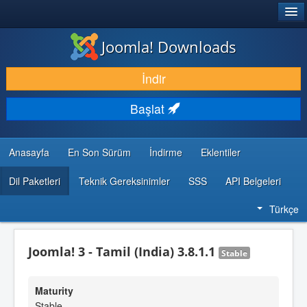
®
JOOMLA!
Joomla! Downloads
İNDIR & GENIŞLET
İndir
KEŞFET & ÖĞREN
Başlat
TOPLULUK & DESTEK
GELIŞTIRICI KAYNAKLARI
Anasayfa
En Son Sürüm
İndirme
Eklentiler
Dil Paketleri
Teknik Gereksinimler
SSS
API Belgeleri
Türkçe
Joomla! 3 - Tamil (India) 3.8.1.1
Stable
Maturity
Stable