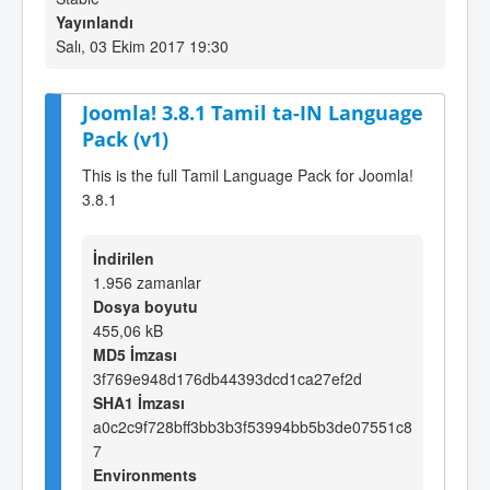
Yayınlandı
Salı, 03 Ekim 2017 19:30
Joomla! 3.8.1 Tamil ta-IN Language
Pack (v1)
This is the full Tamil Language Pack for Joomla!
3.8.1
İndirilen
1.956 zamanlar
Dosya boyutu
455,06 kB
MD5 İmzası
3f769e948d176db44393dcd1ca27ef2d
SHA1 İmzası
a0c2c9f728bff3bb3b3f53994bb5b3de07551c8
7
Environments