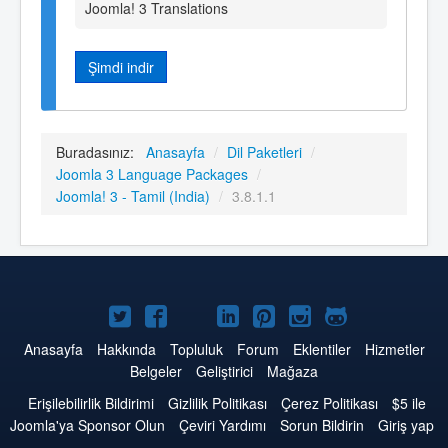
Joomla! 3 Translations
Şimdi indir
Buradasınız:
Anasayfa
/
Dil Paketleri
/
Joomla 3 Language Packages
/
Joomla! 3 - Tamil (India)
/
3.8.1.1
Twitter'da
Facebook'da
YouTube'da
LinkedIn'de
Pinterest'de
Instagram'da
GitHub'da
Joomla
Joomla
Joomla
Joomla
Joomla
Joomla
Joomla
Anasayfa
Hakkında
Topluluk
Forum
Eklentiler
Hizmetler
Belgeler
Geliştirici
Mağaza
Erişilebilirlik Bildirimi
Gizlilik Politikası
Çerez Politikası
$5 ile
Joomla'ya Sponsor Olun
Çeviri Yardımı
Sorun Bildirin
Giriş yap