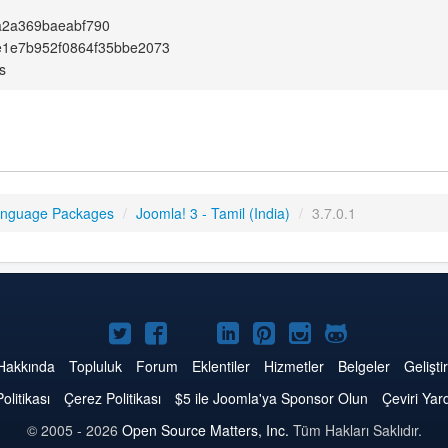
a2a369baeabf790
e1e7b952f0864f35bbe2073
s
anguage Packages
/
Joomla! 3 - Tamil (India)
/
3.7.0.1
Twitter'da
Facebook'da
YouTube'da
LinkedIn'de
Pinterest'de
Instagram'da
GitHub'da
Joomla
Joomla
Joomla
Joomla
Joomla
Joomla
Joomla
Hakkında
Topluluk
Forum
Eklentiler
Hizmetler
Belgeler
Geliştir
Politikası
Çerez Politikası
$5 ile Joomla'ya Sponsor Olun
Çeviri Yar
© 2005 - 2026
Open Source Matters, Inc.
Tüm Hakları Saklıdır.