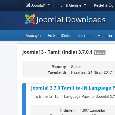
®
Joomla!
İndir & Genişlet
Keşfet & Öğ
Joomla! Downloads
Anasayfa
En Son Sürüm
İndirme
Eklentiler
Joomla! 3 - Tamil (India) 3.7.0.1
Stable
Maturity
Stable
Yayınlandı
Pazartesi, 24 Nisan 2017 
Joomla! 3.7.0 Tamil ta-IN Language P
This is the full Tamil Language Pack for Joomla! 3.7
İndirilen
1.807 zamanlar