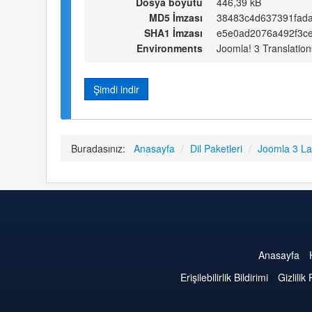
Dosya boyutu
446,39 kB
MD5 İmzası
38483c4d637391fad
SHA1 İmzası
e5e0ad2076a492f3c
Environments
Joomla! 3 Translation
Şimdi indir
Buradasınız:
Anasayfa
/
Dil Paketleri
/
Joomla 3 L
Anasayfa
Erişilebilirlik Bildirimi
Gizlilik 