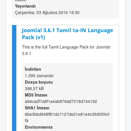
Yayınlandı
Çarşamba, 03 Ağustos 2016 19:30
Joomla! 3.6.1 Tamil ta-IN Language
Pack (v1)
This is the full Tamil Language Pack for Joomla!
3.6.1
İndirilen
1.395 zamanlar
Dosya boyutu
398,57 kB
MD5 İmzası
a94cadf7a8f1a4ab876dd7018d744192
SHA1 İmzası
6be3bbd648ff01dc7127de21e81e4c39d05fe3
f9
Environments