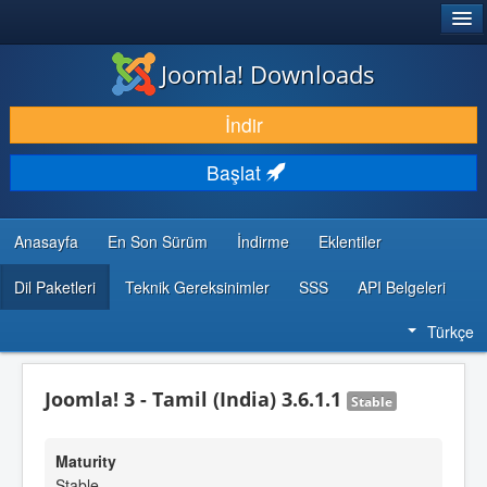
®
JOOMLA!
Joomla! Downloads
İNDIR & GENIŞLET
İndir
KEŞFET & ÖĞREN
Başlat
TOPLULUK & DESTEK
GELIŞTIRICI KAYNAKLARI
Anasayfa
En Son Sürüm
İndirme
Eklentiler
Dil Paketleri
Teknik Gereksinimler
SSS
API Belgeleri
Türkçe
Joomla! 3 - Tamil (India) 3.6.1.1
Stable
Maturity
Stable