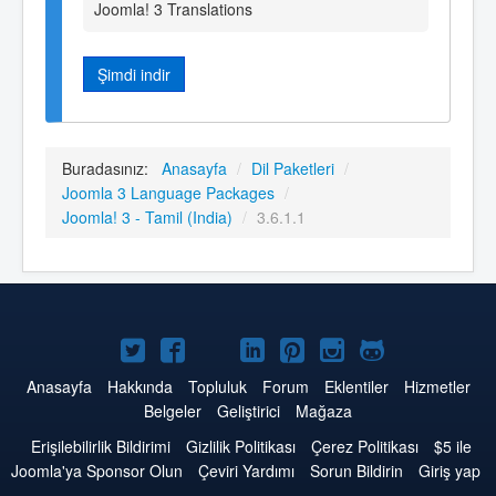
Joomla! 3 Translations
Şimdi indir
Buradasınız:
Anasayfa
/
Dil Paketleri
/
Joomla 3 Language Packages
/
Joomla! 3 - Tamil (India)
/
3.6.1.1
Twitter'da
Facebook'da
YouTube'da
LinkedIn'de
Pinterest'de
Instagram'da
GitHub'da
Joomla
Joomla
Joomla
Joomla
Joomla
Joomla
Joomla
Anasayfa
Hakkında
Topluluk
Forum
Eklentiler
Hizmetler
Belgeler
Geliştirici
Mağaza
Erişilebilirlik Bildirimi
Gizlilik Politikası
Çerez Politikası
$5 ile
Joomla'ya Sponsor Olun
Çeviri Yardımı
Sorun Bildirin
Giriş yap