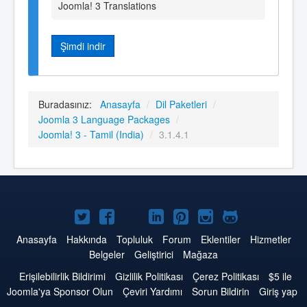
Joomla! 3 Translations
Şimdi indir
Buradasınız:
Anasayfa
/
Dil Paketleri
/
Joomla 3 Language Packages
/
Joomla! 3 - Tamil (India)
/
3.1.4.1
Twitter'da
Facebook'da
YouTube'da
LinkedIn'de
Pinterest'de
Instagram'da
GitHub'da
Joomla
Joomla
Joomla
Joomla
Joomla
Joomla
Joomla
Anasayfa
Hakkında
Topluluk
Forum
Eklentiler
Hizmetler
Belgeler
Geliştirici
Mağaza
Erişilebilirlik Bildirimi
Gizlilik Politikası
Çerez Politikası
$5 ile
Joomla'ya Sponsor Olun
Çeviri Yardımı
Sorun Bildirin
Giriş yap