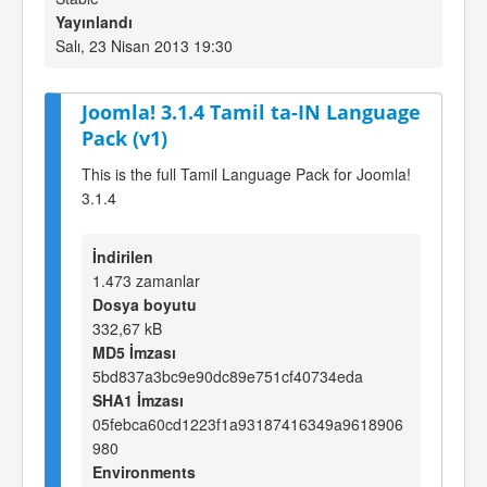
Yayınlandı
Salı, 23 Nisan 2013 19:30
Joomla! 3.1.4 Tamil ta-IN Language
Pack (v1)
This is the full Tamil Language Pack for Joomla!
3.1.4
İndirilen
1.473 zamanlar
Dosya boyutu
332,67 kB
MD5 İmzası
5bd837a3bc9e90dc89e751cf40734eda
SHA1 İmzası
05febca60cd1223f1a93187416349a9618906
980
Environments