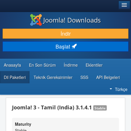
®
JOOMLA!
Joomla! Downloads
İNDIR & GENIŞLET
İndir
KEŞFET & ÖĞREN
Başlat
TOPLULUK & DESTEK
GELIŞTIRICI KAYNAKLARI
Anasayfa
En Son Sürüm
İndirme
Eklentiler
Dil Paketleri
Teknik Gereksinimler
SSS
API Belgeleri
Türkçe
Joomla! 3 - Tamil (India) 3.1.4.1
Stable
Maturity
Stable