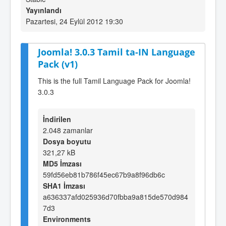
Yayınlandı
Pazartesi, 24 Eylül 2012 19:30
Joomla! 3.0.3 Tamil ta-IN Language
Pack (v1)
This is the full Tamil Language Pack for Joomla!
3.0.3
İndirilen
2.048 zamanlar
Dosya boyutu
321,27 kB
MD5 İmzası
59fd56eb81b786f45ec67b9a8f96db6c
SHA1 İmzası
a636337afd025936d70fbba9a815de570d984
7d3
Environments