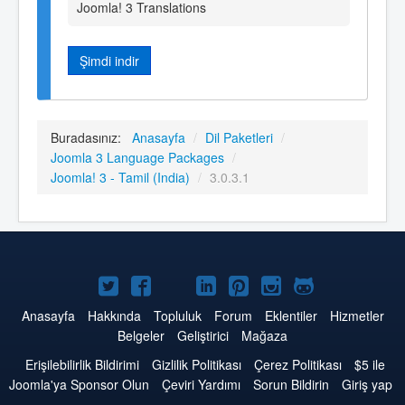
Joomla! 3 Translations
Şimdi indir
Buradasınız:
Anasayfa
/
Dil Paketleri
/
Joomla 3 Language Packages
/
Joomla! 3 - Tamil (India)
/
3.0.3.1
Twitter'da
Facebook'da
YouTube'da
LinkedIn'de
Pinterest'de
Instagram'da
GitHub'da
Joomla
Joomla
Joomla
Joomla
Joomla
Joomla
Joomla
Anasayfa
Hakkında
Topluluk
Forum
Eklentiler
Hizmetler
Belgeler
Geliştirici
Mağaza
Erişilebilirlik Bildirimi
Gizlilik Politikası
Çerez Politikası
$5 ile
Joomla'ya Sponsor Olun
Çeviri Yardımı
Sorun Bildirin
Giriş yap