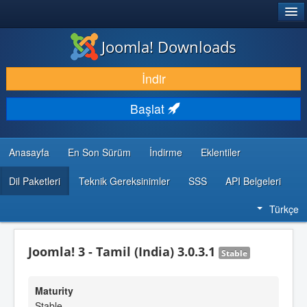
®
JOOMLA!
Joomla! Downloads
İNDIR & GENIŞLET
İndir
KEŞFET & ÖĞREN
Başlat
TOPLULUK & DESTEK
GELIŞTIRICI KAYNAKLARI
Anasayfa
En Son Sürüm
İndirme
Eklentiler
Dil Paketleri
Teknik Gereksinimler
SSS
API Belgeleri
Türkçe
Joomla! 3 - Tamil (India) 3.0.3.1
Stable
Maturity
Stable