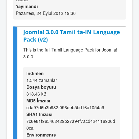
Yayınlandı
Pazartesi, 24 Eylül 2012 19:30
Joomla! 3.0.0 Tamil ta-IN Language
Pack (v2)
This is the full Tamil Language Pack for Joomla!
3.0.0
İndirilen
1.544 zamanlar
Dosya boyutu
318,46 kB
MD5 İmzası
cda97d6b3b932f096deb5bd16a1054a9
SHA1 İmzası
7c6e81f965462429b27a94f7acd424116906d
0ca
Environments