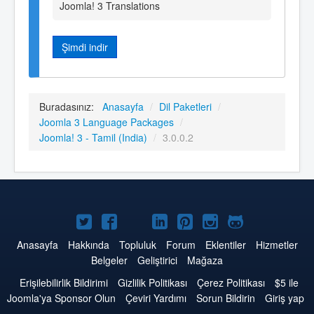
Joomla! 3 Translations
Şimdi indir
Buradasınız:
Anasayfa
/
Dil Paketleri
/
Joomla 3 Language Packages
/
Joomla! 3 - Tamil (India)
/
3.0.0.2
Twitter'da
Facebook'da
YouTube'da
LinkedIn'de
Pinterest'de
Instagram'da
GitHub'da
Joomla
Joomla
Joomla
Joomla
Joomla
Joomla
Joomla
Anasayfa
Hakkında
Topluluk
Forum
Eklentiler
Hizmetler
Belgeler
Geliştirici
Mağaza
Erişilebilirlik Bildirimi
Gizlilik Politikası
Çerez Politikası
$5 ile
Joomla'ya Sponsor Olun
Çeviri Yardımı
Sorun Bildirin
Giriş yap