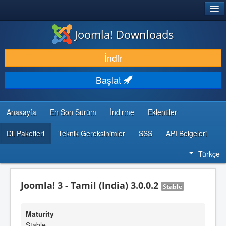
®
JOOMLA!
Joomla! Downloads
İNDIR & GENIŞLET
İndir
KEŞFET & ÖĞREN
Başlat
TOPLULUK & DESTEK
GELIŞTIRICI KAYNAKLARI
Anasayfa
En Son Sürüm
İndirme
Eklentiler
Dil Paketleri
Teknik Gereksinimler
SSS
API Belgeleri
Türkçe
Joomla! 3 - Tamil (India) 3.0.0.2
Stable
Maturity
Stable