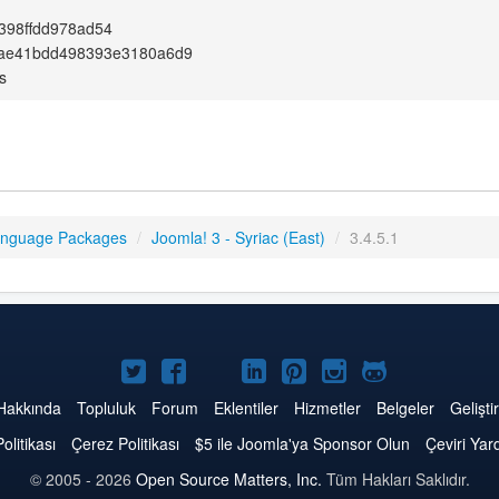
398ffdd978ad54
2ae41bdd498393e3180a6d9
s
anguage Packages
/
Joomla! 3 - Syriac (East)
/
3.4.5.1
Twitter'da
Facebook'da
YouTube'da
LinkedIn'de
Pinterest'de
Instagram'da
GitHub'da
Joomla
Joomla
Joomla
Joomla
Joomla
Joomla
Joomla
Hakkında
Topluluk
Forum
Eklentiler
Hizmetler
Belgeler
Geliştir
Politikası
Çerez Politikası
$5 ile Joomla'ya Sponsor Olun
Çeviri Yar
© 2005 - 2026
Open Source Matters, Inc.
Tüm Hakları Saklıdır.