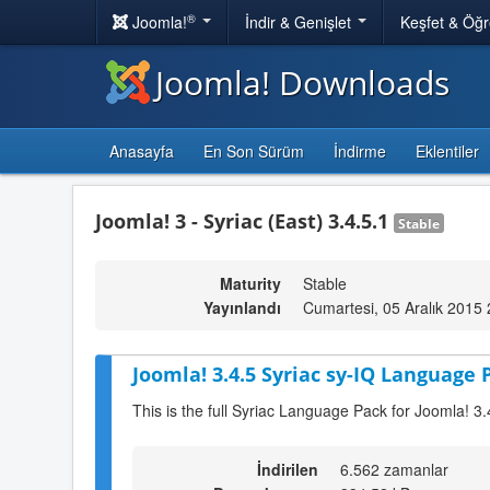
®
Joomla!
İndir & Genişlet
Keşfet & Öğ
Joomla! Downloads
Anasayfa
En Son Sürüm
İndirme
Eklentiler
Joomla! 3 - Syriac (East) 3.4.5.1
Stable
Maturity
Stable
Yayınlandı
Cumartesi, 05 Aralık 2015
Joomla! 3.4.5 Syriac sy-IQ Language 
This is the full Syriac Language Pack for Joomla! 3.
İndirilen
6.562 zamanlar