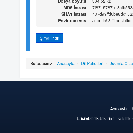
Dosya boyutu
334,52 kB
MD5 İmzası
7f8715787a18cfb553
SHA1 İmzası
437d99ffd0be8dc15
Environments
Joomla! 3 Translation
Şimdi indir
Buradasınız:
Anasayfa
/
Dil Paketleri
/
Joomla 3 L
Anasayfa
Erişilebilirlik Bildirimi
Gizlilik 