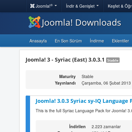
®
Joomla!
İndir & Genişlet
Keşfet & Öğ
Joomla! Downloads
Anasayfa
En Son Sürüm
İndirme
Eklentiler
Joomla! 3 - Syriac (East) 3.0.3.1
Stable
Maturity
Stable
Yayınlandı
Çarşamba, 06 Şubat 2013
Joomla! 3.0.3 Syriac sy-IQ Language 
This is the full Syriac Language Pack for Joomla! 3.
İndirilen
2.223 zamanlar