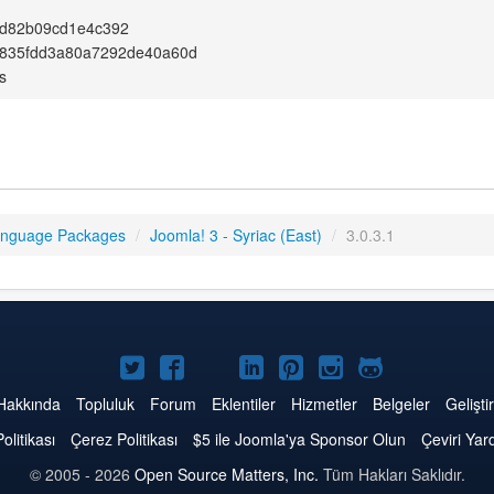
d82b09cd1e4c392
835fdd3a80a7292de40a60d
s
anguage Packages
/
Joomla! 3 - Syriac (East)
/
3.0.3.1
Twitter'da
Facebook'da
YouTube'da
LinkedIn'de
Pinterest'de
Instagram'da
GitHub'da
Joomla
Joomla
Joomla
Joomla
Joomla
Joomla
Joomla
Hakkında
Topluluk
Forum
Eklentiler
Hizmetler
Belgeler
Geliştir
Politikası
Çerez Politikası
$5 ile Joomla'ya Sponsor Olun
Çeviri Yar
© 2005 - 2026
Open Source Matters, Inc.
Tüm Hakları Saklıdır.