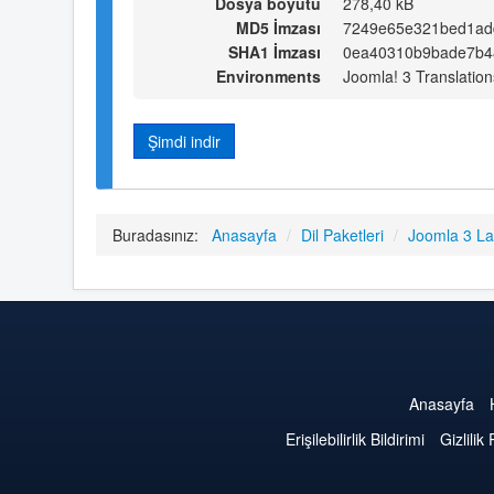
Dosya boyutu
278,40 kB
MD5 İmzası
7249e65e321bed1ad
SHA1 İmzası
0ea40310b9bade7b4
Environments
Joomla! 3 Translation
Şimdi indir
Buradasınız:
Anasayfa
/
Dil Paketleri
/
Joomla 3 L
Anasayfa
Erişilebilirlik Bildirimi
Gizlilik 