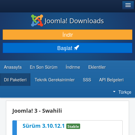
®
JOOMLA!
Joomla! Downloads
İNDIR & GENIŞLET
İndir
KEŞFET & ÖĞREN
Başlat
TOPLULUK & DESTEK
GELIŞTIRICI KAYNAKLARI
Anasayfa
En Son Sürüm
İndirme
Eklentiler
Dil Paketleri
Teknik Gereksinimler
SSS
API Belgeleri
Türkçe
Joomla! 3 - Swahili
Sürüm 3.10.12.1
Stable