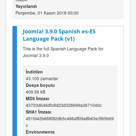
Yayınlandı
Perşembe, 01 Kasım 2018 00:00
Joomla! 3.9.0 Spanish es-ES
Language Pack (v1)
This is the full Spanish Language Pack for
Joomla! 3.9.0
İndirilen
43.105 zamanlar
Dosya boyutu
409,56 kB
MD5 İmzası
43720d646dfc8d23d328699a2671040c
SHA1 İmzası
451fd42b668f82db5c486aff09a8b63e3f65b69
c
Environments