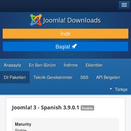
®
JOOMLA!
Joomla! Downloads
İNDIR & GENIŞLET
İndir
KEŞFET & ÖĞREN
Başlat
TOPLULUK & DESTEK
GELIŞTIRICI KAYNAKLARI
Anasayfa
En Son Sürüm
İndirme
Eklentiler
Dil Paketleri
Teknik Gereksinimler
SSS
API Belgeleri
Türkçe
Joomla! 3 - Spanish 3.9.0.1
Stable
Maturity
Stable