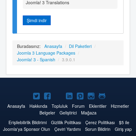
Joomla! 3 Translations
Şimdi indir
Buradasınız:
Anasayfa
/
Dil Paketleri
/
Joomla 3 Language Packages
/
Joomla! 3 - Spanish
/
3.9.0.1
Twitter'da
Facebook'da
YouTube'da
LinkedIn'de
Pinterest'de
Instagram'da
GitHub'da
Joomla
Joomla
Joomla
Joomla
Joomla
Joomla
Joomla
Anasayfa
Hakkında
Topluluk
Forum
Eklentiler
Hizmetler
Belgeler
Geliştirici
Mağaza
Erişilebilirlik Bildirimi
Gizlilik Politikası
Çerez Politikası
$5 ile
Joomla'ya Sponsor Olun
Çeviri Yardımı
Sorun Bildirin
Giriş yap