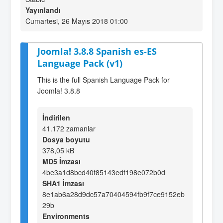
Yayınlandı
Cumartesi, 26 Mayıs 2018 01:00
Joomla! 3.8.8 Spanish es-ES
Language Pack (v1)
This is the full Spanish Language Pack for
Joomla! 3.8.8
İndirilen
41.172 zamanlar
Dosya boyutu
378,05 kB
MD5 İmzası
4be3a1d8bcd40f85143edf198e072b0d
SHA1 İmzası
8e1ab6a28d9dc57a70404594fb9f7ce9152eb
29b
Environments