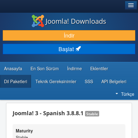
®
JOOMLA!
Joomla! Downloads
İNDIR & GENIŞLET
İndir
KEŞFET & ÖĞREN
Başlat
TOPLULUK & DESTEK
GELIŞTIRICI KAYNAKLARI
Anasayfa
En Son Sürüm
İndirme
Eklentiler
Dil Paketleri
Teknik Gereksinimler
SSS
API Belgeleri
Türkçe
Joomla! 3 - Spanish 3.8.8.1
Stable
Maturity
Stable