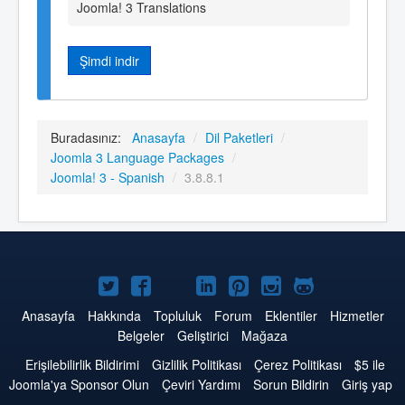
Joomla! 3 Translations
Şimdi indir
Buradasınız:
Anasayfa
/
Dil Paketleri
/
Joomla 3 Language Packages
/
Joomla! 3 - Spanish
/
3.8.8.1
Twitter'da
Facebook'da
YouTube'da
LinkedIn'de
Pinterest'de
Instagram'da
GitHub'da
Joomla
Joomla
Joomla
Joomla
Joomla
Joomla
Joomla
Anasayfa
Hakkında
Topluluk
Forum
Eklentiler
Hizmetler
Belgeler
Geliştirici
Mağaza
Erişilebilirlik Bildirimi
Gizlilik Politikası
Çerez Politikası
$5 ile
Joomla'ya Sponsor Olun
Çeviri Yardımı
Sorun Bildirin
Giriş yap