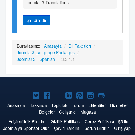
Joomla! 3 Translations
Şimdi indir
Buradasınız:
Anasayfa
/
Dil Paketleri
/
Joomla 3 Language Packages
/
Joomla! 3 - Spanish
/
3.3.1.1
Twitter'da
Facebook'da
YouTube'da
LinkedIn'de
Pinterest'de
Instagram'da
GitHub'da
Joomla
Joomla
Joomla
Joomla
Joomla
Joomla
Joomla
Anasayfa
Hakkında
Topluluk
Forum
Eklentiler
Hizmetler
Belgeler
Geliştirici
Mağaza
Erişilebilirlik Bildirimi
Gizlilik Politikası
Çerez Politikası
$5 ile
Joomla'ya Sponsor Olun
Çeviri Yardımı
Sorun Bildirin
Giriş yap