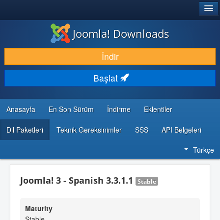
®
JOOMLA!
Joomla! Downloads
İNDIR & GENIŞLET
İndir
KEŞFET & ÖĞREN
Başlat
TOPLULUK & DESTEK
GELIŞTIRICI KAYNAKLARI
Anasayfa
En Son Sürüm
İndirme
Eklentiler
Dil Paketleri
Teknik Gereksinimler
SSS
API Belgeleri
Türkçe
Joomla! 3 - Spanish 3.3.1.1
Stable
Maturity
Stable