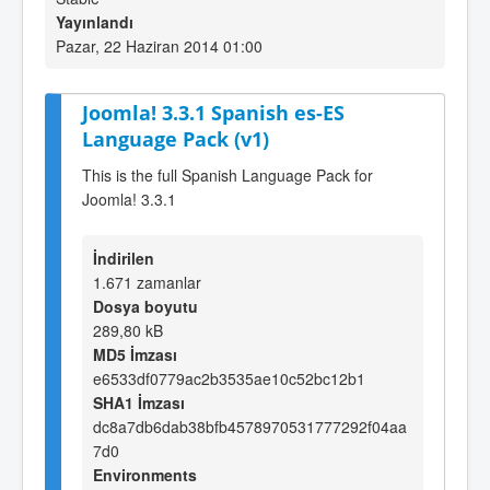
Yayınlandı
Pazar, 22 Haziran 2014 01:00
Joomla! 3.3.1 Spanish es-ES
Language Pack (v1)
This is the full Spanish Language Pack for
Joomla! 3.3.1
İndirilen
1.671 zamanlar
Dosya boyutu
289,80 kB
MD5 İmzası
e6533df0779ac2b3535ae10c52bc12b1
SHA1 İmzası
dc8a7db6dab38bfb4578970531777292f04aa
7d0
Environments