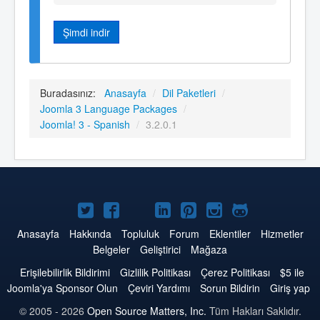
Şimdi indir
Buradasınız:
Anasayfa
/
Dil Paketleri
/
Joomla 3 Language Packages
/
Joomla! 3 - Spanish
/
3.2.0.1
Twitter'da
Facebook'da
YouTube'da
LinkedIn'de
Pinterest'de
Instagram'da
GitHub'da
Joomla
Joomla
Joomla
Joomla
Joomla
Joomla
Joomla
Anasayfa
Hakkında
Topluluk
Forum
Eklentiler
Hizmetler
Belgeler
Geliştirici
Mağaza
Erişilebilirlik Bildirimi
Gizlilik Politikası
Çerez Politikası
$5 ile
Joomla'ya Sponsor Olun
Çeviri Yardımı
Sorun Bildirin
Giriş yap
© 2005 - 2026
Open Source Matters, Inc.
Tüm Hakları Saklıdır.