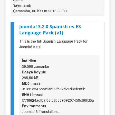
Yayınlandı
Çarşamba, 06 Kasım 2013 00:00
Joomla! 3.2.0 Spanish es-ES
Language Pack (v1)
This is the full Spanish Language Pack for
Joomla! 3.2.0
İndirilen
29.599 zamanlar
Dosya boyutu
285,50 kB
MD5 İmzası
91391e347cea9ab39fb52d24d6efe82b
SHA1 İmzası
f778f624adfbaf68f56c83909207459cf6fffd5a
Environments
Joomla! 3 Translations