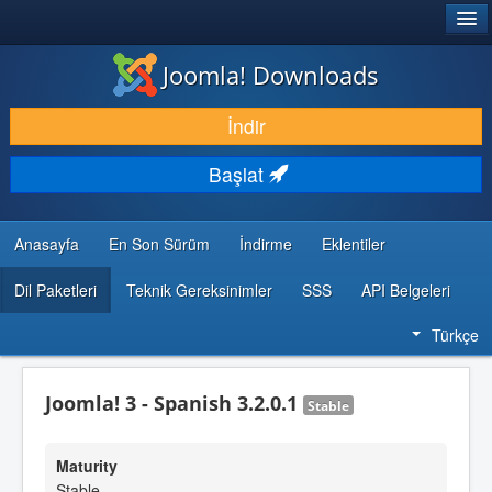
®
JOOMLA!
Joomla! Downloads
İNDIR & GENIŞLET
İndir
KEŞFET & ÖĞREN
Başlat
TOPLULUK & DESTEK
GELIŞTIRICI KAYNAKLARI
Anasayfa
En Son Sürüm
İndirme
Eklentiler
Dil Paketleri
Teknik Gereksinimler
SSS
API Belgeleri
Türkçe
Joomla! 3 - Spanish 3.2.0.1
Stable
Maturity
Stable