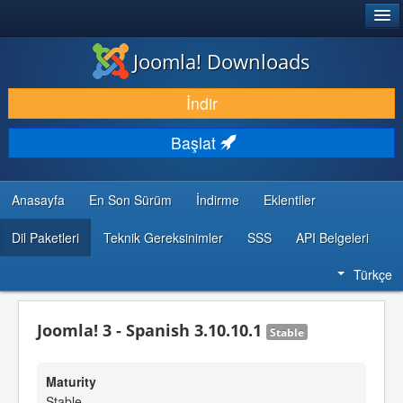
®
JOOMLA!
Joomla! Downloads
İNDIR & GENIŞLET
İndir
KEŞFET & ÖĞREN
Başlat
TOPLULUK & DESTEK
GELIŞTIRICI KAYNAKLARI
Anasayfa
En Son Sürüm
İndirme
Eklentiler
Dil Paketleri
Teknik Gereksinimler
SSS
API Belgeleri
Türkçe
Joomla! 3 - Spanish 3.10.10.1
Stable
Maturity
Stable