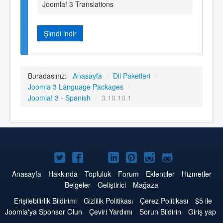
Joomla! 3 Translations
Şimdi indir
Buradasınız:
Anasayfa
/
Dil Paketleri
/
Joomla 3 Language Packages
/
Joomla! 3 - Spanish
/
3.10.10.1
Twitter'da
Facebook'da
YouTube'da
LinkedIn'de
Pinterest'de
Instagram'da
GitHub'da
Joomla
Joomla
Joomla
Joomla
Joomla
Joomla
Joomla
Anasayfa
Hakkında
Topluluk
Forum
Eklentiler
Hizmetler
Belgeler
Geliştirici
Mağaza
Erişilebilirlik Bildirimi
Gizlilik Politikası
Çerez Politikası
$5 ile
Joomla'ya Sponsor Olun
Çeviri Yardımı
Sorun Bildirin
Giriş yap