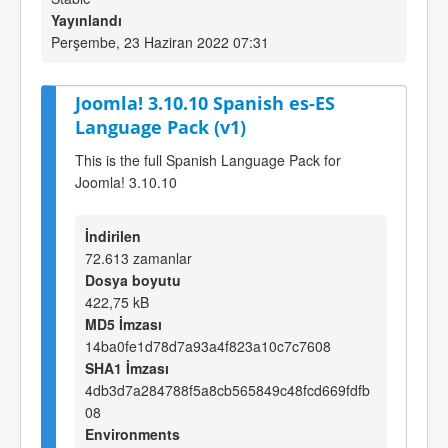
Yayınlandı
Perşembe, 23 Haziran 2022 07:31
Joomla! 3.10.10 Spanish es-ES
Language Pack (v1)
This is the full Spanish Language Pack for
Joomla! 3.10.10
İndirilen
72.613 zamanlar
Dosya boyutu
422,75 kB
MD5 İmzası
14ba0fe1d78d7a93a4f823a10c7c7608
SHA1 İmzası
4db3d7a284788f5a8cb565849c48fcd669fdfb
08
Environments