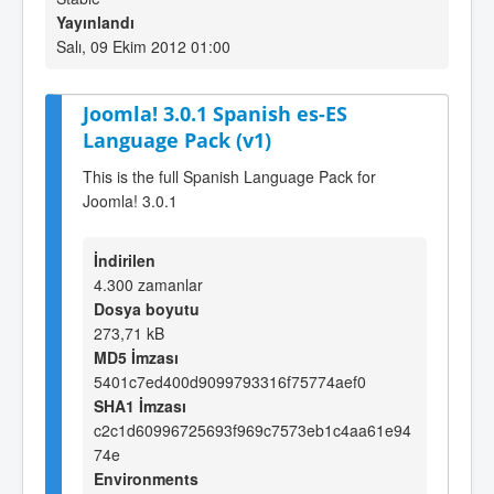
Yayınlandı
Salı, 09 Ekim 2012 01:00
Joomla! 3.0.1 Spanish es-ES
Language Pack (v1)
This is the full Spanish Language Pack for
Joomla! 3.0.1
İndirilen
4.300 zamanlar
Dosya boyutu
273,71 kB
MD5 İmzası
5401c7ed400d9099793316f75774aef0
SHA1 İmzası
c2c1d60996725693f969c7573eb1c4aa61e94
74e
Environments