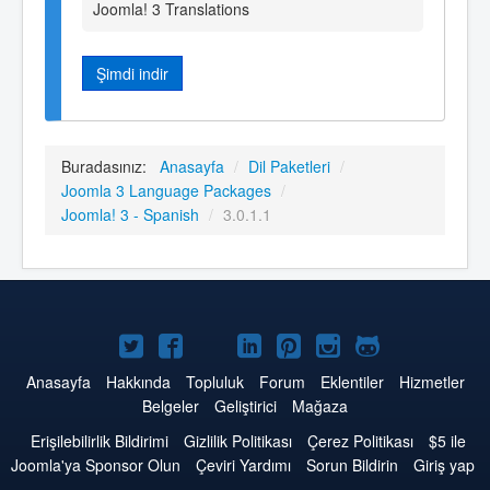
Joomla! 3 Translations
Şimdi indir
Buradasınız:
Anasayfa
/
Dil Paketleri
/
Joomla 3 Language Packages
/
Joomla! 3 - Spanish
/
3.0.1.1
Twitter'da
Facebook'da
YouTube'da
LinkedIn'de
Pinterest'de
Instagram'da
GitHub'da
Joomla
Joomla
Joomla
Joomla
Joomla
Joomla
Joomla
Anasayfa
Hakkında
Topluluk
Forum
Eklentiler
Hizmetler
Belgeler
Geliştirici
Mağaza
Erişilebilirlik Bildirimi
Gizlilik Politikası
Çerez Politikası
$5 ile
Joomla'ya Sponsor Olun
Çeviri Yardımı
Sorun Bildirin
Giriş yap