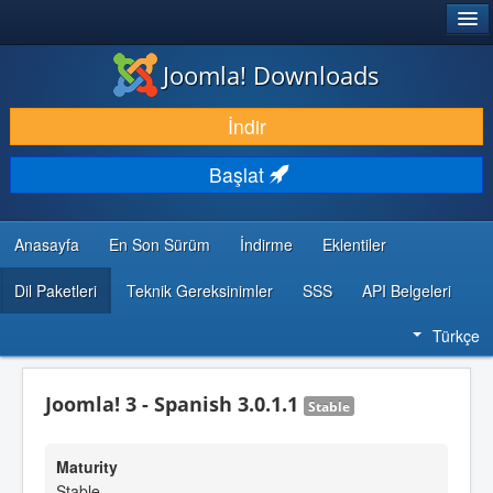
®
JOOMLA!
Joomla! Downloads
İNDIR & GENIŞLET
İndir
KEŞFET & ÖĞREN
Başlat
TOPLULUK & DESTEK
GELIŞTIRICI KAYNAKLARI
Anasayfa
En Son Sürüm
İndirme
Eklentiler
Dil Paketleri
Teknik Gereksinimler
SSS
API Belgeleri
Türkçe
Joomla! 3 - Spanish 3.0.1.1
Stable
Maturity
Stable