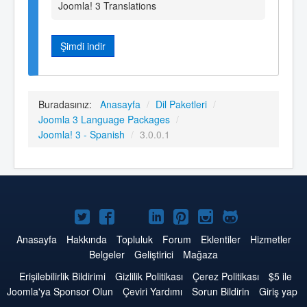
Joomla! 3 Translations
Şimdi indir
Buradasınız:
Anasayfa
/
Dil Paketleri
/
Joomla 3 Language Packages
/
Joomla! 3 - Spanish
/
3.0.0.1
Twitter'da
Facebook'da
YouTube'da
LinkedIn'de
Pinterest'de
Instagram'da
GitHub'da
Joomla
Joomla
Joomla
Joomla
Joomla
Joomla
Joomla
Anasayfa
Hakkında
Topluluk
Forum
Eklentiler
Hizmetler
Belgeler
Geliştirici
Mağaza
Erişilebilirlik Bildirimi
Gizlilik Politikası
Çerez Politikası
$5 ile
Joomla'ya Sponsor Olun
Çeviri Yardımı
Sorun Bildirin
Giriş yap