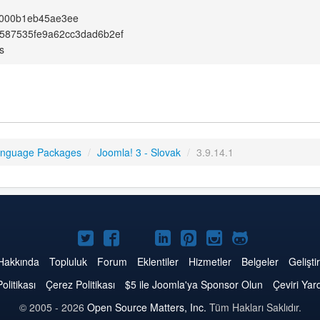
a000b1eb45ae3ee
587535fe9a62cc3dad6b2ef
s
anguage Packages
/
Joomla! 3 - Slovak
/
3.9.14.1
Twitter'da
Facebook'da
YouTube'da
LinkedIn'de
Pinterest'de
Instagram'da
GitHub'da
Joomla
Joomla
Joomla
Joomla
Joomla
Joomla
Joomla
Hakkında
Topluluk
Forum
Eklentiler
Hizmetler
Belgeler
Geliştir
Politikası
Çerez Politikası
$5 ile Joomla'ya Sponsor Olun
Çeviri Yar
© 2005 - 2026
Open Source Matters, Inc.
Tüm Hakları Saklıdır.