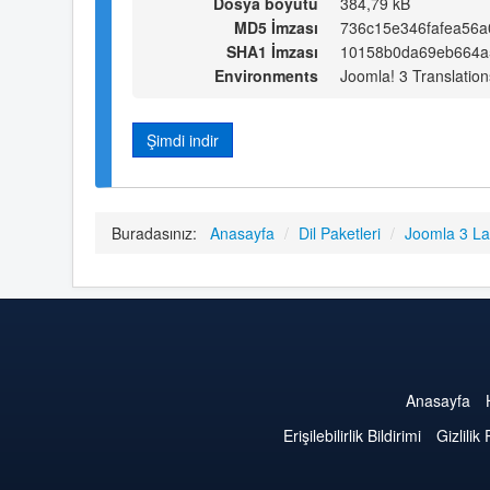
Dosya boyutu
384,79 kB
MD5 İmzası
736c15e346fafea56
SHA1 İmzası
10158b0da69eb664a
Environments
Joomla! 3 Translation
Şimdi indir
Buradasınız:
Anasayfa
/
Dil Paketleri
/
Joomla 3 L
Anasayfa
Erişilebilirlik Bildirimi
Gizlilik 