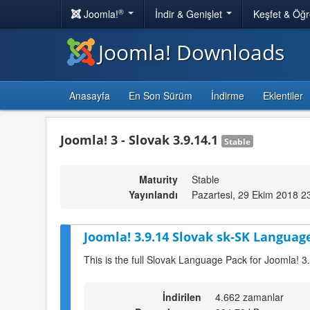
®
Joomla!
İndir & Genişlet
Keşfet & Öğ
Joomla! Downloads
Anasayfa
En Son Sürüm
İndirme
Eklentiler
Joomla! 3 - Slovak 3.9.14.1
Stable
Maturity
Stable
Yayınlandı
Pazartesi, 29 Ekim 2018 2
Joomla! 3.9.14 Slovak sk-SK Language
This is the full Slovak Language Pack for Joomla! 3
İndirilen
4.662 zamanlar