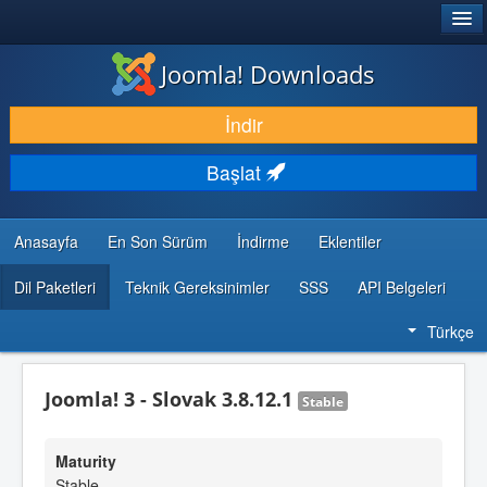
®
JOOMLA!
Joomla! Downloads
İNDIR & GENIŞLET
İndir
KEŞFET & ÖĞREN
Başlat
TOPLULUK & DESTEK
GELIŞTIRICI KAYNAKLARI
Anasayfa
En Son Sürüm
İndirme
Eklentiler
Dil Paketleri
Teknik Gereksinimler
SSS
API Belgeleri
Türkçe
Joomla! 3 - Slovak 3.8.12.1
Stable
Maturity
Stable