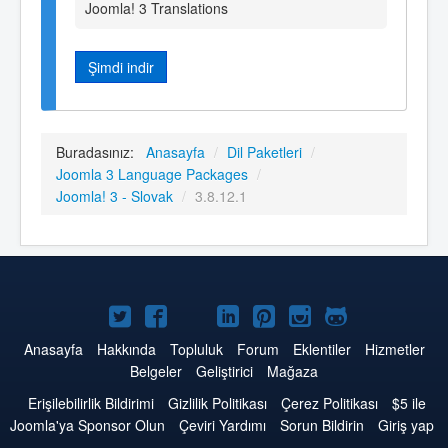
Joomla! 3 Translations
Şimdi indir
Buradasınız:
Anasayfa
/
Dil Paketleri
/
Joomla 3 Language Packages
/
Joomla! 3 - Slovak
/
3.8.12.1
Twitter'da
Facebook'da
YouTube'da
LinkedIn'de
Pinterest'de
Instagram'da
GitHub'da
Joomla
Joomla
Joomla
Joomla
Joomla
Joomla
Joomla
Anasayfa
Hakkında
Topluluk
Forum
Eklentiler
Hizmetler
Belgeler
Geliştirici
Mağaza
Erişilebilirlik Bildirimi
Gizlilik Politikası
Çerez Politikası
$5 ile
Joomla'ya Sponsor Olun
Çeviri Yardımı
Sorun Bildirin
Giriş yap