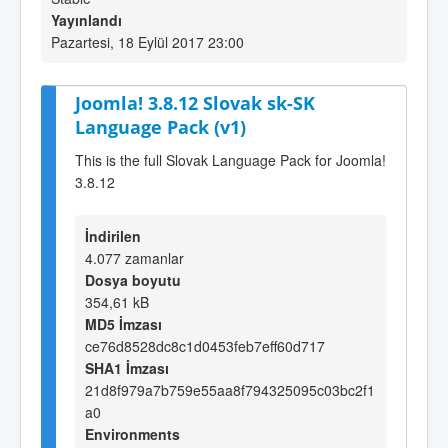
Yayınlandı
Pazartesi, 18 Eylül 2017 23:00
Joomla! 3.8.12 Slovak sk-SK
Language Pack (v1)
This is the full Slovak Language Pack for Joomla!
3.8.12
İndirilen
4.077 zamanlar
Dosya boyutu
354,61 kB
MD5 İmzası
ce76d8528dc8c1d0453feb7eff60d717
SHA1 İmzası
21d8f979a7b759e55aa8f794325095c03bc2f1
a0
Environments