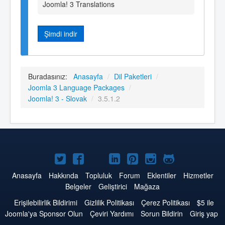
Joomla! 3 Translations
Şimdi indir
Buradasınız:
Anasayfa
/
Dil Paketleri
/
Joomla 3 Language Packages
/
Joomla! 3 - Slovak
/
3.5.1.2
Twitter'da
Facebook'da
YouTube'da
LinkedIn'de
Pinterest'de
Instagram'da
GitHub'da
Joomla
Joomla
Joomla
Joomla
Joomla
Joomla
Joomla
Anasayfa
Hakkında
Topluluk
Forum
Eklentiler
Hizmetler
Belgeler
Geliştirici
Mağaza
Erişilebilirlik Bildirimi
Gizlilik Politikası
Çerez Politikası
$5 ile
Joomla'ya Sponsor Olun
Çeviri Yardımı
Sorun Bildirin
Giriş yap