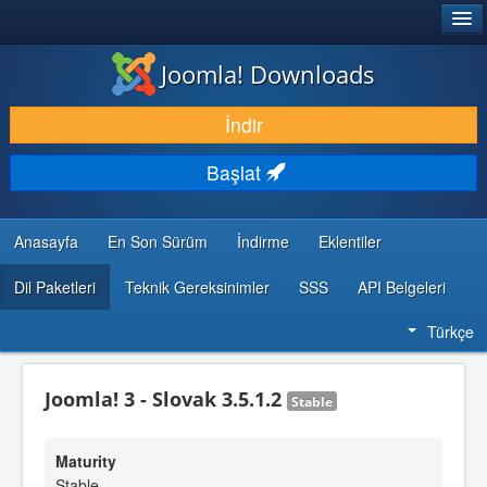
®
JOOMLA!
Joomla! Downloads
İNDIR & GENIŞLET
İndir
KEŞFET & ÖĞREN
Başlat
TOPLULUK & DESTEK
GELIŞTIRICI KAYNAKLARI
Anasayfa
En Son Sürüm
İndirme
Eklentiler
Dil Paketleri
Teknik Gereksinimler
SSS
API Belgeleri
Türkçe
Joomla! 3 - Slovak 3.5.1.2
Stable
Maturity
Stable