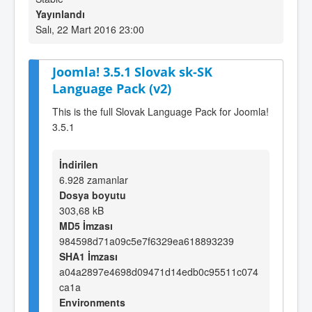
Yayınlandı
Salı, 22 Mart 2016 23:00
Joomla! 3.5.1 Slovak sk-SK
Language Pack (v2)
This is the full Slovak Language Pack for Joomla!
3.5.1
İndirilen
6.928 zamanlar
Dosya boyutu
303,68 kB
MD5 İmzası
984598d71a09c5e7f6329ea618893239
SHA1 İmzası
a04a2897e4698d09471d14edb0c95511c074
ca1a
Environments