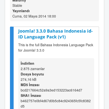
Maturity
Stable
Yayınlandı
Cuma, 02 Mayıs 2014 18:00
Joomla! 3.3.0 Bahasa Indonesia id-
ID Language Pack (v1)
This is the full Bahasa Indonesia Language Pack
for Joomla! 3.3.0
İndirilen
2.875 zamanlar
Dosya boyutu
274,16 kB
MD5 İmzası
bcd217664c52a9a3ed153223ac6164d7
SHA1 İmzası
b462757e0bf4d67d0b5c84c924365fc5fc8382
d5