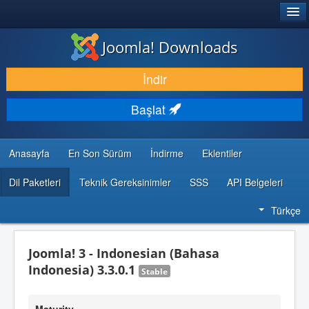
®
JOOMLA!
Joomla! Downloads
İNDIR & GENIŞLET
İndir
KEŞFET & ÖĞREN
Başlat
TOPLULUK & DESTEK
GELIŞTIRICI KAYNAKLARI
Anasayfa
En Son Sürüm
İndirme
Eklentiler
Dil Paketleri
Teknik Gereksinimler
SSS
API Belgeleri
Türkçe
Joomla! 3 - Indonesian (Bahasa
Indonesia) 3.3.0.1
Stable