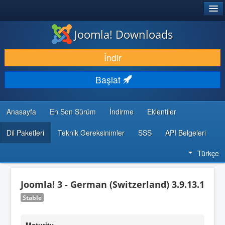
®
JOOMLA!
Joomla! Downloads
İNDIR & GENIŞLET
İndir
KEŞFET & ÖĞREN
Başlat
TOPLULUK & DESTEK
GELIŞTIRICI KAYNAKLARI
Anasayfa
En Son Sürüm
İndirme
Eklentiler
Dil Paketleri
Teknik Gereksinimler
SSS
API Belgeleri
Türkçe
Joomla! 3 - German (Switzerland) 3.9.13.1
Stable