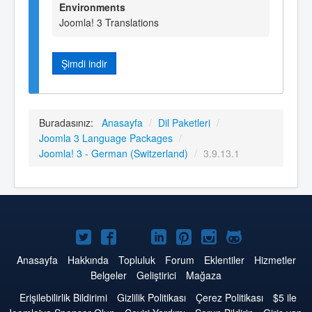
Environments
Joomla! 3 Translations
Şimdi indir
Buradasınız:
Anasayfa
/
Dil Paketleri
/
Joomla 3 Language Packages
/
Joomla! 3 - German (Switzerland)
/
3.9.13.1
Twitter'da
Facebook'da
YouTube'da
LinkedIn'de
Pinterest'de
Instagram'da
GitHub'da
Joomla
Joomla
Joomla
Joomla
Joomla
Joomla
Joomla
Anasayfa
Hakkında
Topluluk
Forum
Eklentiler
Hizmetler
Belgeler
Geliştirici
Mağaza
Erişilebilirlik Bildirimi
Gizlilik Politikası
Çerez Politikası
$5 ile