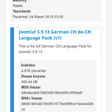
Maturity
Stable
Yayınlandı
Pazartesi, 04 Kasım 2019 23:00
Joomla! 3.9.13 German CH de-CH
Language Pack (v1)
This is the full German CH Language Pack for
Joomla! 3.9.13
İndirilen
4.978 zamanlar
Dosya boyutu
460,44 kB
MD5 İmzası
d4bdeeab876865581f8de55916f55a6f
SHA1 İmzası
d8d674bfc4b7d03fb7d77be6f88ca16ace4d25
ca