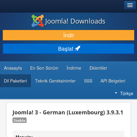
®
JOOMLA!
Joomla! Downloads
İNDIR & GENIŞLET
İndir
KEŞFET & ÖĞREN
Başlat
TOPLULUK & DESTEK
GELIŞTIRICI KAYNAKLARI
Anasayfa
En Son Sürüm
İndirme
Eklentiler
Dil Paketleri
Teknik Gereksinimler
SSS
API Belgeleri
Türkçe
Joomla! 3 - German (Luxembourg) 3.9.3.1
Stable