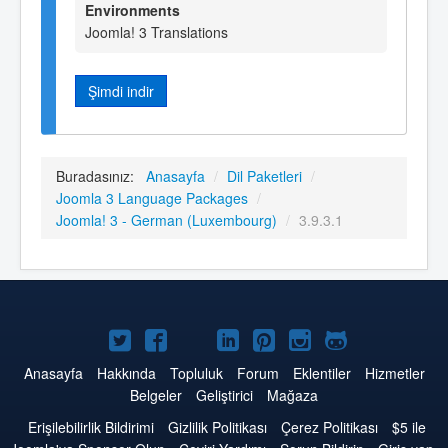
Environments
Joomla! 3 Translations
Şimdi indir
Buradasınız:
Anasayfa
/
Dil Paketleri
/
Joomla 3 Language Packages
/
Joomla! 3 - German (Luxembourg)
/
3.9.3.1
Twitter'da
Facebook'da
YouTube'da
LinkedIn'de
Pinterest'de
Instagram'da
GitHub'da
Joomla
Joomla
Joomla
Joomla
Joomla
Joomla
Joomla
Anasayfa
Hakkında
Topluluk
Forum
Eklentiler
Hizmetler
Belgeler
Geliştirici
Mağaza
Erişilebilirlik Bildirimi
Gizlilik Politikası
Çerez Politikası
$5 ile