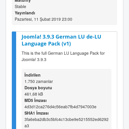
Maturity
Stable
Yayınlandı
Pazartesi, 11 Şubat 2019 23:00
Joomla! 3.9.3 German LU de-LU
Language Pack (v1)
This is the full German LU Language Pack for
Joomla! 3.9.3
İndirilen
1.750 zamanlar
Dosya boyutu
461,68 kB
MD5 İmzası
4d3d12ca276d4c56eab7fb4d7947003e
SHA1 İmzası
3fa6eba2db3c5bfc4c13cbe9e5215552ed6292
a3