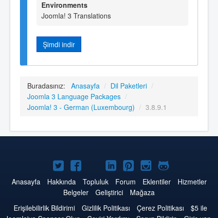
Environments
Joomla! 3 Translations
Şimdi indir
Buradasınız:
Anasayfa
/
Dil Paketleri
/
Joomla 3 Language Packages
/
Joomla! 3 - German (Luxembourg)
/
3.8.9.1
Twitter'da
Facebook'da
YouTube'da
LinkedIn'de
Pinterest'de
Instagram'da
GitHub'da
Joomla
Joomla
Joomla
Joomla
Joomla
Joomla
Joomla
Anasayfa
Hakkında
Topluluk
Forum
Eklentiler
Hizmetler
Belgeler
Geliştirici
Mağaza
Erişilebilirlik Bildirimi
Gizlilik Politikası
Çerez Politikası
$5 ile