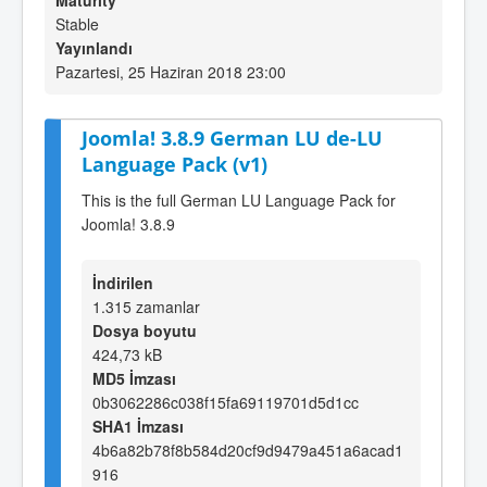
Maturity
Stable
Yayınlandı
Pazartesi, 25 Haziran 2018 23:00
Joomla! 3.8.9 German LU de-LU
Language Pack (v1)
This is the full German LU Language Pack for
Joomla! 3.8.9
İndirilen
1.315 zamanlar
Dosya boyutu
424,73 kB
MD5 İmzası
0b3062286c038f15fa69119701d5d1cc
SHA1 İmzası
4b6a82b78f8b584d20cf9d9479a451a6acad1
916