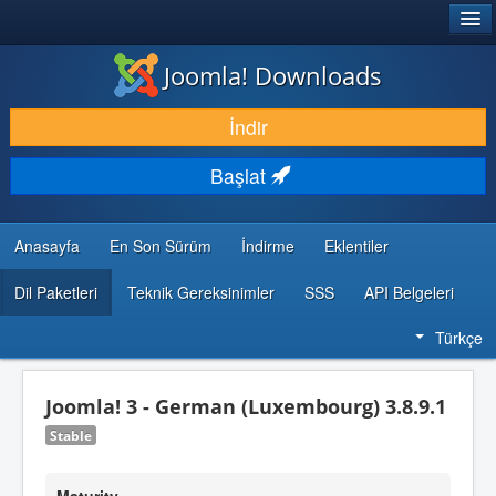
®
JOOMLA!
Joomla! Downloads
İNDIR & GENIŞLET
İndir
KEŞFET & ÖĞREN
Başlat
TOPLULUK & DESTEK
GELIŞTIRICI KAYNAKLARI
Anasayfa
En Son Sürüm
İndirme
Eklentiler
Dil Paketleri
Teknik Gereksinimler
SSS
API Belgeleri
Türkçe
Joomla! 3 - German (Luxembourg) 3.8.9.1
Stable