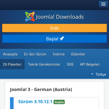
®
JOOMLA!
Joomla! Downloads
İNDIR & GENIŞLET
İndir
KEŞFET & ÖĞREN
Başlat
TOPLULUK & DESTEK
GELIŞTIRICI KAYNAKLARI
Anasayfa
En Son Sürüm
İndirme
Eklentiler
Dil Paketleri
Teknik Gereksinimler
SSS
API Belgeleri
Türkçe
Joomla! 3 - German (Austria)
Sürüm 3.10.12.1
Stable