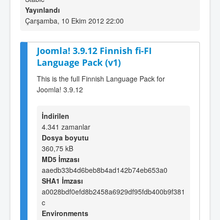
Yayınlandı
Çarşamba, 10 Ekim 2012 22:00
Joomla! 3.9.12 Finnish fi-FI
Language Pack (v1)
This is the full Finnish Language Pack for
Joomla! 3.9.12
İndirilen
4.341 zamanlar
Dosya boyutu
360,75 kB
MD5 İmzası
aaedb33b4d6beb8b4ad142b74eb653a0
SHA1 İmzası
a0028bdf0efd8b2458a6929df95fdb400b9f381
c
Environments