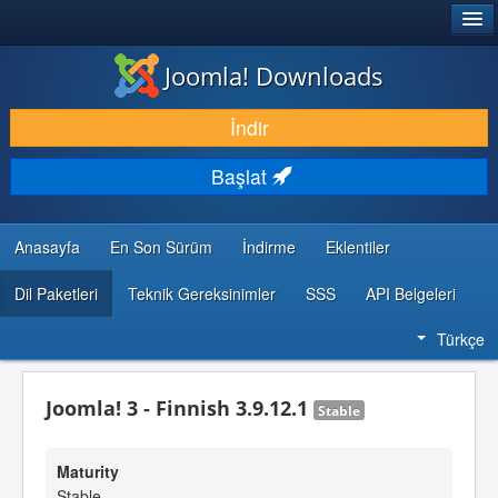
®
JOOMLA!
Joomla! Downloads
İNDIR & GENIŞLET
İndir
KEŞFET & ÖĞREN
Başlat
TOPLULUK & DESTEK
GELIŞTIRICI KAYNAKLARI
Anasayfa
En Son Sürüm
İndirme
Eklentiler
Dil Paketleri
Teknik Gereksinimler
SSS
API Belgeleri
Türkçe
Joomla! 3 - Finnish 3.9.12.1
Stable
Maturity
Stable