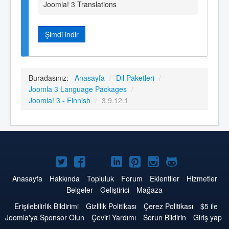
Joomla! 3 Translations
Şimdi indir
Buradasınız:
Anasayfa
/
Dil Paketleri
/
Joomla 3 Language Packages
/
Joomla! 3 - Finnish
/
3.9.12.1
Twitter'da
Facebook'da
YouTube'da
LinkedIn'de
Pinterest'de
Instagram'da
GitHub'da
Joomla
Joomla
Joomla
Joomla
Joomla
Joomla
Joomla
Anasayfa
Hakkında
Topluluk
Forum
Eklentiler
Hizmetler
Belgeler
Geliştirici
Mağaza
Erişilebilirlik Bildirimi
Gizlilik Politikası
Çerez Politikası
$5 ile
Joomla'ya Sponsor Olun
Çeviri Yardımı
Sorun Bildirin
Giriş yap