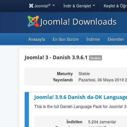
®
Joomla!
İndir & Genişlet
Keşfet & Öğ
Joomla! Downloads
Anasayfa
En Son Sürüm
İndirme
Eklentiler
Joomla! 3 - Danish 3.9.6.1
Stable
Maturity
Stable
Yayınlandı
Pazartesi, 06 Mayıs 2019 
Joomla! 3.9.6 Danish da-DK Language
This is the full Danish Language Pack for Joomla! 3
İndirilen
5.204 zamanlar