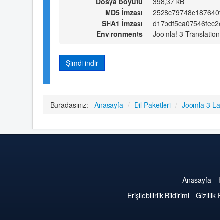
Dosya boyutu
398,37 kB
MD5 İmzası
2528c79748e187640
SHA1 İmzası
d17bdf5ca07546fec
Environments
Joomla! 3 Translation
Şimdi indir
Buradasınız:
Anasayfa
/
Dil Paketleri
/
Joomla 3 L
Anasayfa
Erişilebilirlik Bildirimi
Gizlilik 