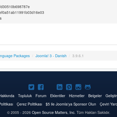
fd30510b698787e
2ef0a51ab11991b03d16e03
s
anguage Packages
/
Joomla! 3 - Danish
/
3.9.6.1
Twitter'da
Facebook'da
YouTube'da
LinkedIn'de
Pinterest'de
Instagram'da
GitHub'da
Joomla
Joomla
Joomla
Joomla
Joomla
Joomla
Joomla
Hakkında
Topluluk
Forum
Eklentiler
Hizmetler
Belgeler
Geliştir
Politikası
Çerez Politikası
$5 ile Joomla'ya Sponsor Olun
Çeviri Yar
© 2005 - 2026
Open Source Matters, Inc.
Tüm Hakları Saklıdır.