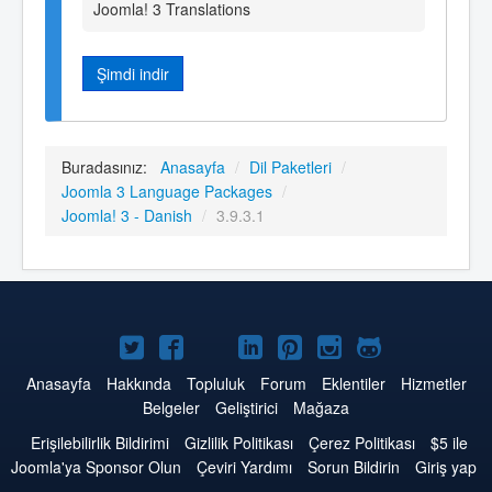
Joomla! 3 Translations
Şimdi indir
Buradasınız:
Anasayfa
/
Dil Paketleri
/
Joomla 3 Language Packages
/
Joomla! 3 - Danish
/
3.9.3.1
Twitter'da
Facebook'da
YouTube'da
LinkedIn'de
Pinterest'de
Instagram'da
GitHub'da
Joomla
Joomla
Joomla
Joomla
Joomla
Joomla
Joomla
Anasayfa
Hakkında
Topluluk
Forum
Eklentiler
Hizmetler
Belgeler
Geliştirici
Mağaza
Erişilebilirlik Bildirimi
Gizlilik Politikası
Çerez Politikası
$5 ile
Joomla'ya Sponsor Olun
Çeviri Yardımı
Sorun Bildirin
Giriş yap