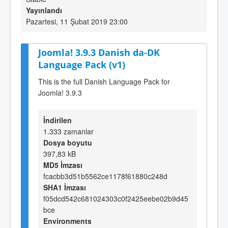
Yayınlandı
Pazartesi, 11 Şubat 2019 23:00
Joomla! 3.9.3 Danish da-DK
Language Pack (v1)
This is the full Danish Language Pack for
Joomla! 3.9.3
İndirilen
1.333 zamanlar
Dosya boyutu
397,83 kB
MD5 İmzası
fcacbb3d51b5562ce1178f61880c248d
SHA1 İmzası
f05dcd542c681024303c0f2425eebe02b9d45
bce
Environments