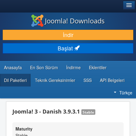
®
JOOMLA!
Joomla! Downloads
İNDIR & GENIŞLET
İndir
KEŞFET & ÖĞREN
Başlat
TOPLULUK & DESTEK
GELIŞTIRICI KAYNAKLARI
Anasayfa
En Son Sürüm
İndirme
Eklentiler
Dil Paketleri
Teknik Gereksinimler
SSS
API Belgeleri
Türkçe
Joomla! 3 - Danish 3.9.3.1
Stable
Maturity
Stable