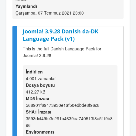
Yayınlandı
Çarşamba, 07 Temmuz 2021 23:00
Joomla! 3.9.28 Danish da-DK
Language Pack (v1)
This is the full Danish Language Pack for
Joomla! 3.9.28
İndirilen
4.001 zamanlar
Dosya boyutu
412,27 kB
MD5 İmzası
568901f69473930e1af50edbde8f96c8
SHA1 İmzası
3593dcf49fe3c261b4639ea740513f8e51f9b8
96
Environments