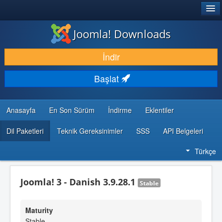
®
JOOMLA!
Joomla! Downloads
İNDIR & GENIŞLET
İndir
KEŞFET & ÖĞREN
Başlat
TOPLULUK & DESTEK
GELIŞTIRICI KAYNAKLARI
Anasayfa
En Son Sürüm
İndirme
Eklentiler
Dil Paketleri
Teknik Gereksinimler
SSS
API Belgeleri
Türkçe
Joomla! 3 - Danish 3.9.28.1
Stable
Maturity
Stable