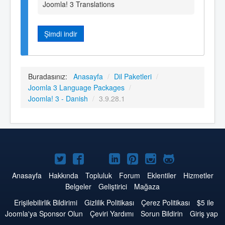
Joomla! 3 Translations
Şimdi indir
Buradasınız:
Anasayfa
/
Dil Paketleri
/
Joomla 3 Language Packages
/
Joomla! 3 - Danish
/
3.9.28.1
Twitter'da
Facebook'da
YouTube'da
LinkedIn'de
Pinterest'de
Instagram'da
GitHub'da
Joomla
Joomla
Joomla
Joomla
Joomla
Joomla
Joomla
Anasayfa
Hakkında
Topluluk
Forum
Eklentiler
Hizmetler
Belgeler
Geliştirici
Mağaza
Erişilebilirlik Bildirimi
Gizlilik Politikası
Çerez Politikası
$5 ile
Joomla'ya Sponsor Olun
Çeviri Yardımı
Sorun Bildirin
Giriş yap