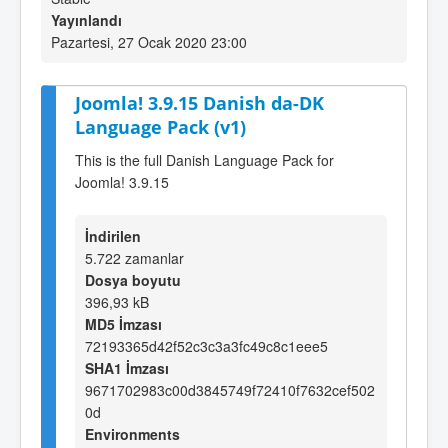
Yayınlandı
Pazartesi, 27 Ocak 2020 23:00
Joomla! 3.9.15 Danish da-DK
Language Pack (v1)
This is the full Danish Language Pack for
Joomla! 3.9.15
İndirilen
5.722 zamanlar
Dosya boyutu
396,93 kB
MD5 İmzası
72193365d42f52c3c3a3fc49c8c1eee5
SHA1 İmzası
9671702983c00d3845749f72410f7632cef502
0d
Environments