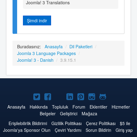
Joomla! 3 Translations
Şimdi indir
Buradasınız:
Anasayfa
/
Dil Paketleri
/
Joomla 3 Language Packages
/
Joomla! 3 - Danish
/
3.9.15.1
Twitter'da
Facebook'da
YouTube'da
LinkedIn'de
Pinterest'de
Instagram'da
GitHub'da
Joomla
Joomla
Joomla
Joomla
Joomla
Joomla
Joomla
Anasayfa
Hakkında
Topluluk
Forum
Eklentiler
Hizmetler
Belgeler
Geliştirici
Mağaza
Erişilebilirlik Bildirimi
Gizlilik Politikası
Çerez Politikası
$5 ile
Joomla'ya Sponsor Olun
Çeviri Yardımı
Sorun Bildirin
Giriş yap