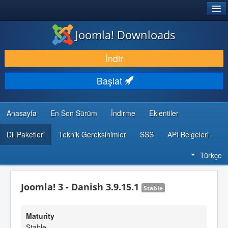
®
JOOMLA!
Joomla! Downloads
İNDIR & GENIŞLET
İndir
KEŞFET & ÖĞREN
Başlat
TOPLULUK & DESTEK
GELIŞTIRICI KAYNAKLARI
Anasayfa
En Son Sürüm
İndirme
Eklentiler
Dil Paketleri
Teknik Gereksinimler
SSS
API Belgeleri
Türkçe
Joomla! 3 - Danish 3.9.15.1
Stable
Maturity
Stable