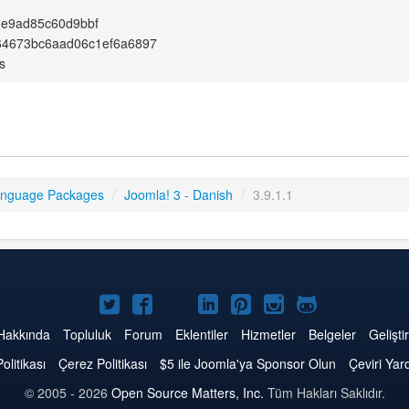
8e9ad85c60d9bbf
64673bc6aad06c1ef6a6897
s
anguage Packages
/
Joomla! 3 - Danish
/
3.9.1.1
Twitter'da
Facebook'da
YouTube'da
LinkedIn'de
Pinterest'de
Instagram'da
GitHub'da
Joomla
Joomla
Joomla
Joomla
Joomla
Joomla
Joomla
Hakkında
Topluluk
Forum
Eklentiler
Hizmetler
Belgeler
Geliştir
Politikası
Çerez Politikası
$5 ile Joomla'ya Sponsor Olun
Çeviri Yar
© 2005 - 2026
Open Source Matters, Inc.
Tüm Hakları Saklıdır.