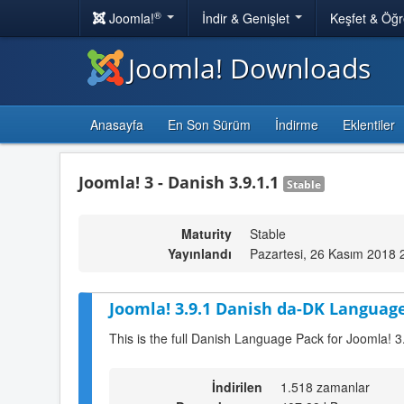
®
Joomla!
İndir & Genişlet
Keşfet & Öğ
Joomla! Downloads
Anasayfa
En Son Sürüm
İndirme
Eklentiler
Joomla! 3 - Danish 3.9.1.1
Stable
Maturity
Stable
Yayınlandı
Pazartesi, 26 Kasım 2018 
Joomla! 3.9.1 Danish da-DK Language
This is the full Danish Language Pack for Joomla! 3
İndirilen
1.518 zamanlar