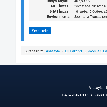
Dosya boyutu
407,89 kB
MD5 İmzası
2de1fc1e419b92ce1
SHA1 İmzası
181ae9a45f0d8eeca
Environments
Joomla! 3 Translation
Şimdi indir
Buradasınız:
Anasayfa
/
Dil Paketleri
/
Joomla 3 L
Anasayfa
Erişilebilirlik Bildirimi
Gizlilik 