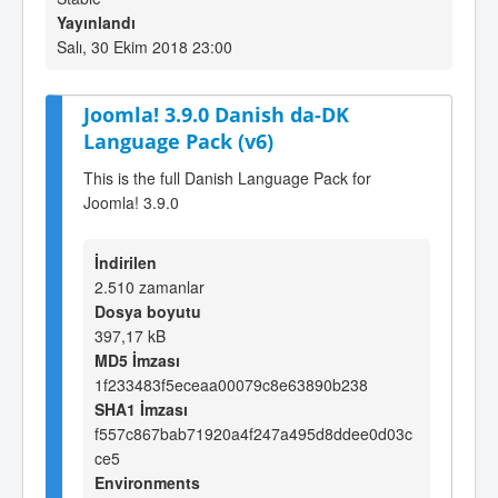
Yayınlandı
Salı, 30 Ekim 2018 23:00
Joomla! 3.9.0 Danish da-DK
Language Pack (v6)
This is the full Danish Language Pack for
Joomla! 3.9.0
İndirilen
2.510 zamanlar
Dosya boyutu
397,17 kB
MD5 İmzası
1f233483f5eceaa00079c8e63890b238
SHA1 İmzası
f557c867bab71920a4f247a495d8ddee0d03c
ce5
Environments