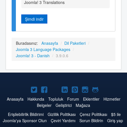
Joomla! 3 Translations
Şimdi indir
Buradasınız:
Anasayfa
/
Dil Paketleri
/
Joomla 3 Language Packages
/
Joomla! 3 - Danish
/
3.9.0.6
Twitter'da
Facebook'da
YouTube'da
LinkedIn'de
Pinterest'de
Instagram'da
GitHub'da
Joomla
Joomla
Joomla
Joomla
Joomla
Joomla
Joomla
Anasayfa
Hakkında
Topluluk
Forum
Eklentiler
Hizmetler
Belgeler
Geliştirici
Mağaza
Erişilebilirlik Bildirimi
Gizlilik Politikası
Çerez Politikası
$5 ile
Joomla'ya Sponsor Olun
Çeviri Yardımı
Sorun Bildirin
Giriş yap