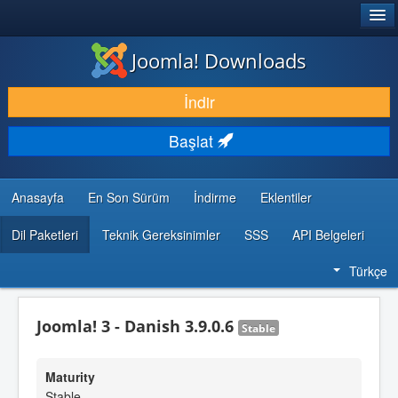
®
JOOMLA!
Joomla! Downloads
İNDIR & GENIŞLET
İndir
KEŞFET & ÖĞREN
Başlat
TOPLULUK & DESTEK
GELIŞTIRICI KAYNAKLARI
Anasayfa
En Son Sürüm
İndirme
Eklentiler
Dil Paketleri
Teknik Gereksinimler
SSS
API Belgeleri
Türkçe
Joomla! 3 - Danish 3.9.0.6
Stable
Maturity
Stable