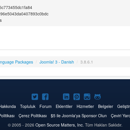
5c773455dc1fa84
996e5043da0407893c0bdc
s
anguage Packages
/
Joomla! 3 - Danish
/
3.8.6.1
Twitter'da
Facebook'da
YouTube'da
LinkedIn'de
Pinterest'de
Instagram'da
GitHub'da
Joomla
Joomla
Joomla
Joomla
Joomla
Joomla
Joomla
Hakkında
Topluluk
Forum
Eklentiler
Hizmetler
Belgeler
Geliştir
Politikası
Çerez Politikası
$5 ile Joomla'ya Sponsor Olun
Çeviri Yar
© 2005 - 2026
Open Source Matters, Inc.
Tüm Hakları Saklıdır.