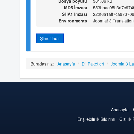
Dosya boyutu
361,06 kB
MD5 İmzası
553bbac95b3d7c974
SHA1 İmzası
222f6a1aff7ca97370
Environments
Joomla! 3 Translation
Şimdi indir
Buradasınız:
Anasayfa
/
Dil Paketleri
/
Joomla 3 L
Anasayfa
Erişilebilirlik Bildirimi
Gizlilik 