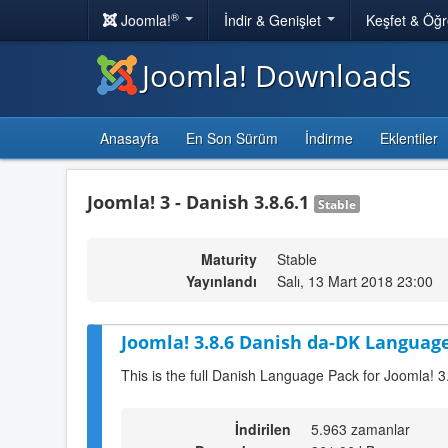
®
Joomla!
İndir & Genişlet
Keşfet & Öğ
Joomla! Downloads
Anasayfa
En Son Sürüm
İndirme
Eklentiler
Joomla! 3 - Danish 3.8.6.1
Stable
Maturity
Stable
Yayınlandı
Salı, 13 Mart 2018 23:00
Joomla! 3.8.6 Danish da-DK Language
This is the full Danish Language Pack for Joomla! 3
İndirilen
5.963 zamanlar