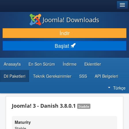
®
JOOMLA!
Joomla! Downloads
İNDIR & GENIŞLET
İndir
KEŞFET & ÖĞREN
Başlat
TOPLULUK & DESTEK
GELIŞTIRICI KAYNAKLARI
Anasayfa
En Son Sürüm
İndirme
Eklentiler
Dil Paketleri
Teknik Gereksinimler
SSS
API Belgeleri
Türkçe
Joomla! 3 - Danish 3.8.0.1
Stable
Maturity
Stable