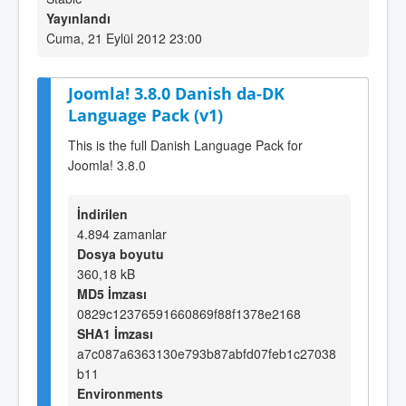
Yayınlandı
Cuma, 21 Eylül 2012 23:00
Joomla! 3.8.0 Danish da-DK
Language Pack (v1)
This is the full Danish Language Pack for
Joomla! 3.8.0
İndirilen
4.894 zamanlar
Dosya boyutu
360,18 kB
MD5 İmzası
0829c12376591660869f88f1378e2168
SHA1 İmzası
a7c087a6363130e793b87abfd07feb1c27038
b11
Environments