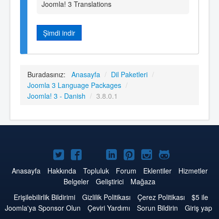
Joomla! 3 Translations
Şimdi indir
Buradasınız:
Anasayfa
/
Dil Paketleri
/
Joomla 3 Language Packages
/
Joomla! 3 - Danish
/
3.8.0.1
Twitter'da
Facebook'da
YouTube'da
LinkedIn'de
Pinterest'de
Instagram'da
GitHub'da
Joomla
Joomla
Joomla
Joomla
Joomla
Joomla
Joomla
Anasayfa
Hakkında
Topluluk
Forum
Eklentiler
Hizmetler
Belgeler
Geliştirici
Mağaza
Erişilebilirlik Bildirimi
Gizlilik Politikası
Çerez Politikası
$5 ile
Joomla'ya Sponsor Olun
Çeviri Yardımı
Sorun Bildirin
Giriş yap