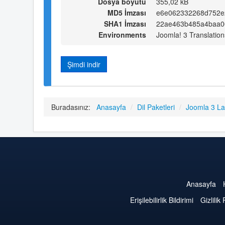
Dosya boyutu
355,02 kB
MD5 İmzası
e6e062332268d752e
SHA1 İmzası
22ae463b485a4baa0
Environments
Joomla! 3 Translation
Şimdi indir
Buradasınız:
Anasayfa
/
Dil Paketleri
/
Joomla 3 L
Anasayfa
Erişilebilirlik Bildirimi
Gizlilik 