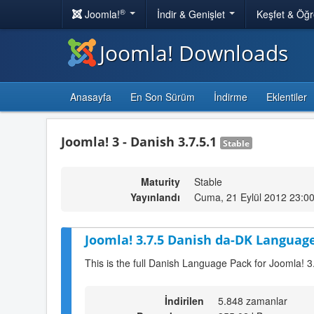
®
Joomla!
İndir & Genişlet
Keşfet & Öğ
Joomla! Downloads
Anasayfa
En Son Sürüm
İndirme
Eklentiler
Joomla! 3 - Danish 3.7.5.1
Stable
Maturity
Stable
Yayınlandı
Cuma, 21 Eylül 2012 23:0
Joomla! 3.7.5 Danish da-DK Language
This is the full Danish Language Pack for Joomla! 3
İndirilen
5.848 zamanlar