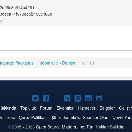
2e96c8c914b4261
0deca74f979ee5b458c486e
s
anguage Packages
/
Joomla! 3 - Danish
/
3.7.5.1
Twitter'da
Facebook'da
YouTube'da
LinkedIn'de
Pinterest'de
Instagram'da
GitHub'da
Joomla
Joomla
Joomla
Joomla
Joomla
Joomla
Joomla
Hakkında
Topluluk
Forum
Eklentiler
Hizmetler
Belgeler
Geliştir
Politikası
Çerez Politikası
$5 ile Joomla'ya Sponsor Olun
Çeviri Yar
© 2005 - 2026
Open Source Matters, Inc.
Tüm Hakları Saklıdır.