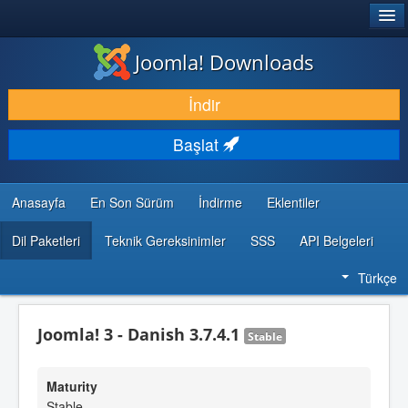
®
JOOMLA!
Joomla! Downloads
İNDIR & GENIŞLET
İndir
KEŞFET & ÖĞREN
Başlat
TOPLULUK & DESTEK
GELIŞTIRICI KAYNAKLARI
Anasayfa
En Son Sürüm
İndirme
Eklentiler
Dil Paketleri
Teknik Gereksinimler
SSS
API Belgeleri
Türkçe
Joomla! 3 - Danish 3.7.4.1
Stable
Maturity
Stable