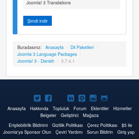
Joomla! 3 Translations
Şimdi indir
Buradasınız:
Anasayfa
/
Dil Paketleri
/
Joomla 3 Language Packages
/
Joomla! 3 - Danish
/
3.7.4.1
Twitter'da
Facebook'da
YouTube'da
LinkedIn'de
Pinterest'de
Instagram'da
GitHub'da
Joomla
Joomla
Joomla
Joomla
Joomla
Joomla
Joomla
Anasayfa
Hakkında
Topluluk
Forum
Eklentiler
Hizmetler
Belgeler
Geliştirici
Mağaza
Erişilebilirlik Bildirimi
Gizlilik Politikası
Çerez Politikası
$5 ile
Joomla'ya Sponsor Olun
Çeviri Yardımı
Sorun Bildirin
Giriş yap