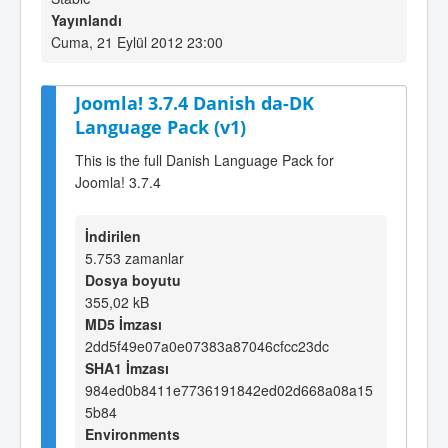
Yayınlandı
Cuma, 21 Eylül 2012 23:00
Joomla! 3.7.4 Danish da-DK
Language Pack (v1)
This is the full Danish Language Pack for
Joomla! 3.7.4
İndirilen
5.753 zamanlar
Dosya boyutu
355,02 kB
MD5 İmzası
2dd5f49e07a0e07383a87046cfcc23dc
SHA1 İmzası
984ed0b8411e7736191842ed02d668a08a15
5b84
Environments