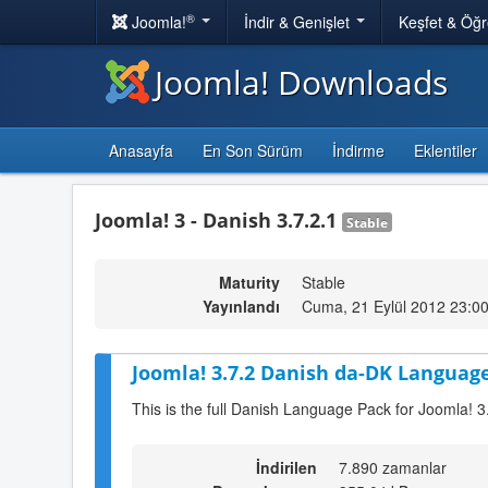
®
Joomla!
İndir & Genişlet
Keşfet & Öğ
Joomla! Downloads
Anasayfa
En Son Sürüm
İndirme
Eklentiler
Joomla! 3 - Danish 3.7.2.1
Stable
Maturity
Stable
Yayınlandı
Cuma, 21 Eylül 2012 23:0
Joomla! 3.7.2 Danish da-DK Language
This is the full Danish Language Pack for Joomla! 3
İndirilen
7.890 zamanlar