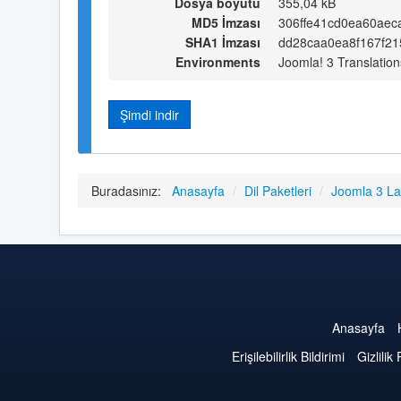
Dosya boyutu
355,04 kB
MD5 İmzası
306ffe41cd0ea60aec
SHA1 İmzası
dd28caa0ea8f167f21
Environments
Joomla! 3 Translation
Şimdi indir
Buradasınız:
Anasayfa
/
Dil Paketleri
/
Joomla 3 L
Anasayfa
Erişilebilirlik Bildirimi
Gizlilik 