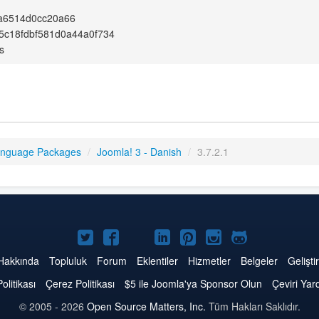
a6514d0cc20a66
5c18fdbf581d0a44a0f734
s
anguage Packages
/
Joomla! 3 - Danish
/
3.7.2.1
Twitter'da
Facebook'da
YouTube'da
LinkedIn'de
Pinterest'de
Instagram'da
GitHub'da
Joomla
Joomla
Joomla
Joomla
Joomla
Joomla
Joomla
Hakkında
Topluluk
Forum
Eklentiler
Hizmetler
Belgeler
Geliştir
Politikası
Çerez Politikası
$5 ile Joomla'ya Sponsor Olun
Çeviri Yar
© 2005 - 2026
Open Source Matters, Inc.
Tüm Hakları Saklıdır.