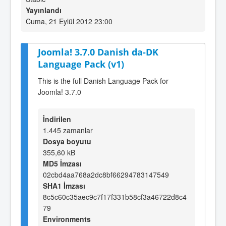
Yayınlandı
Cuma, 21 Eylül 2012 23:00
Joomla! 3.7.0 Danish da-DK
Language Pack (v1)
This is the full Danish Language Pack for
Joomla! 3.7.0
İndirilen
1.445 zamanlar
Dosya boyutu
355,60 kB
MD5 İmzası
02cbd4aa768a2dc8bf66294783147549
SHA1 İmzası
8c5c60c35aec9c7f17f331b58cf3a46722d8c4
79
Environments