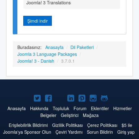
Joomla! 3 Translations
Şimdi indir
Buradasınız:
Anasayfa
/
Dil Paketleri
/
Joomla 3 Language Packages
/
Joomla! 3 - Danish
/
3.7.0.1
Twitter'da
Facebook'da
YouTube'da
LinkedIn'de
Pinterest'de
Instagram'da
GitHub'da
Joomla
Joomla
Joomla
Joomla
Joomla
Joomla
Joomla
Anasayfa
Hakkında
Topluluk
Forum
Eklentiler
Hizmetler
Belgeler
Geliştirici
Mağaza
Erişilebilirlik Bildirimi
Gizlilik Politikası
Çerez Politikası
$5 ile
Joomla'ya Sponsor Olun
Çeviri Yardımı
Sorun Bildirin
Giriş yap