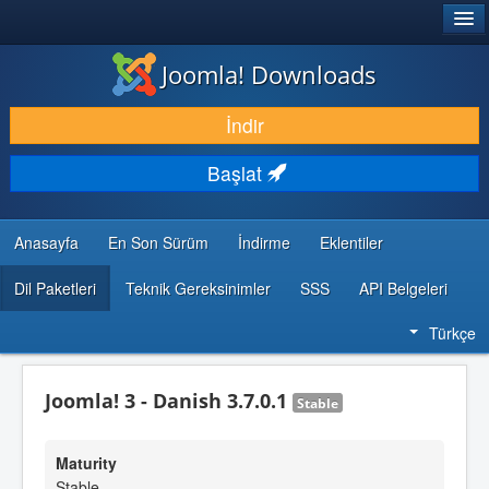
®
JOOMLA!
Joomla! Downloads
İNDIR & GENIŞLET
İndir
KEŞFET & ÖĞREN
Başlat
TOPLULUK & DESTEK
GELIŞTIRICI KAYNAKLARI
Anasayfa
En Son Sürüm
İndirme
Eklentiler
Dil Paketleri
Teknik Gereksinimler
SSS
API Belgeleri
Türkçe
Joomla! 3 - Danish 3.7.0.1
Stable
Maturity
Stable