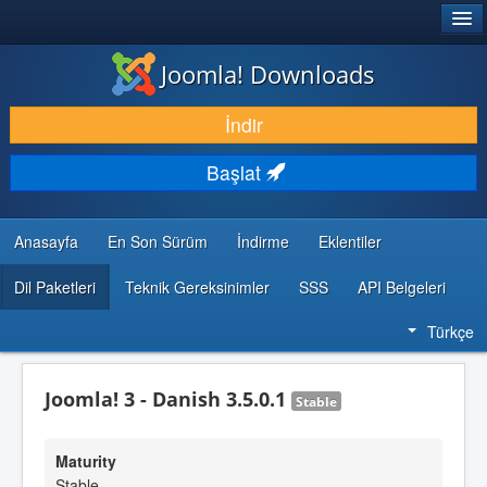
®
JOOMLA!
Joomla! Downloads
İNDIR & GENIŞLET
İndir
KEŞFET & ÖĞREN
Başlat
TOPLULUK & DESTEK
GELIŞTIRICI KAYNAKLARI
Anasayfa
En Son Sürüm
İndirme
Eklentiler
Dil Paketleri
Teknik Gereksinimler
SSS
API Belgeleri
Türkçe
Joomla! 3 - Danish 3.5.0.1
Stable
Maturity
Stable