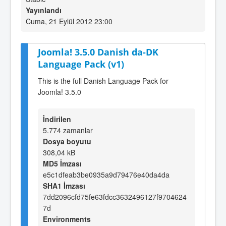
Yayınlandı
Cuma, 21 Eylül 2012 23:00
Joomla! 3.5.0 Danish da-DK
Language Pack (v1)
This is the full Danish Language Pack for
Joomla! 3.5.0
İndirilen
5.774 zamanlar
Dosya boyutu
308,04 kB
MD5 İmzası
e5c1dfeab3be0935a9d79476e40da4da
SHA1 İmzası
7dd2096cfd75fe63fdcc3632496127f9704624
7d
Environments