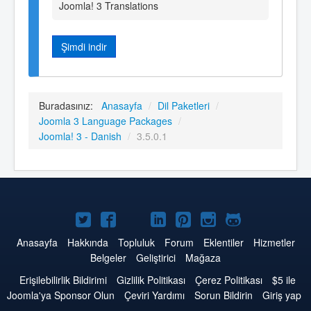
Joomla! 3 Translations
Şimdi indir
Buradasınız:
Anasayfa
/
Dil Paketleri
/
Joomla 3 Language Packages
/
Joomla! 3 - Danish
/
3.5.0.1
Twitter'da
Facebook'da
YouTube'da
LinkedIn'de
Pinterest'de
Instagram'da
GitHub'da
Joomla
Joomla
Joomla
Joomla
Joomla
Joomla
Joomla
Anasayfa
Hakkında
Topluluk
Forum
Eklentiler
Hizmetler
Belgeler
Geliştirici
Mağaza
Erişilebilirlik Bildirimi
Gizlilik Politikası
Çerez Politikası
$5 ile
Joomla'ya Sponsor Olun
Çeviri Yardımı
Sorun Bildirin
Giriş yap