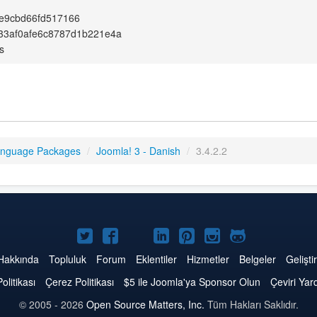
e9cbd66fd517166
33af0afe6c8787d1b221e4a
s
anguage Packages
/
Joomla! 3 - Danish
/
3.4.2.2
Twitter'da
Facebook'da
YouTube'da
LinkedIn'de
Pinterest'de
Instagram'da
GitHub'da
Joomla
Joomla
Joomla
Joomla
Joomla
Joomla
Joomla
Hakkında
Topluluk
Forum
Eklentiler
Hizmetler
Belgeler
Geliştir
Politikası
Çerez Politikası
$5 ile Joomla'ya Sponsor Olun
Çeviri Yar
© 2005 - 2026
Open Source Matters, Inc.
Tüm Hakları Saklıdır.