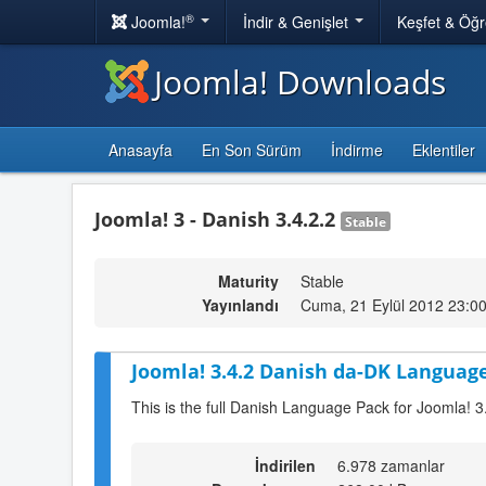
®
Joomla!
İndir & Genişlet
Keşfet & Öğ
Joomla! Downloads
Anasayfa
En Son Sürüm
İndirme
Eklentiler
Joomla! 3 - Danish 3.4.2.2
Stable
Maturity
Stable
Yayınlandı
Cuma, 21 Eylül 2012 23:0
Joomla! 3.4.2 Danish da-DK Language
This is the full Danish Language Pack for Joomla! 3
İndirilen
6.978 zamanlar