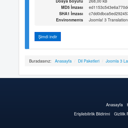
Dosya boyutu
268,00 kB
MD5 İmzası
ed1153c543e6a770d
SHA1 İmzası
c7dd0dbca5ed29245
Environments
Joomla! 3 Translation
Şimdi indir
Buradasınız:
Anasayfa
/
Dil Paketleri
/
Joomla 3 L
Anasayfa
Erişilebilirlik Bildirimi
Gizlilik 