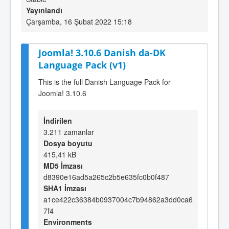
Yayınlandı
Çarşamba, 16 Şubat 2022 15:18
Joomla! 3.10.6 Danish da-DK
Language Pack (v1)
This is the full Danish Language Pack for
Joomla! 3.10.6
İndirilen
3.211 zamanlar
Dosya boyutu
415,41 kB
MD5 İmzası
d8390e16ad5a265c2b5e635fc0b0f487
SHA1 İmzası
a1ce422c36384b0937004c7b94862a3dd0ca6
7f4
Environments