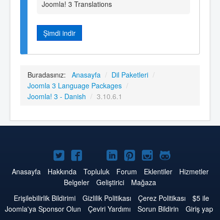
Joomla! 3 Translations
Şimdi indir
Buradasınız:
Anasayfa
/
Dil Paketleri
/
Joomla 3 Language Packages
/
Joomla! 3 - Danish
/
3.10.6.1
Twitter'da
Facebook'da
YouTube'da
LinkedIn'de
Pinterest'de
Instagram'da
GitHub'da
Joomla
Joomla
Joomla
Joomla
Joomla
Joomla
Joomla
Anasayfa
Hakkında
Topluluk
Forum
Eklentiler
Hizmetler
Belgeler
Geliştirici
Mağaza
Erişilebilirlik Bildirimi
Gizlilik Politikası
Çerez Politikası
$5 ile
Joomla'ya Sponsor Olun
Çeviri Yardımı
Sorun Bildirin
Giriş yap