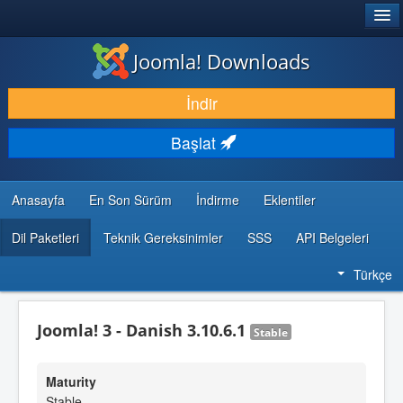
®
JOOMLA!
Joomla! Downloads
İNDIR & GENIŞLET
İndir
KEŞFET & ÖĞREN
Başlat
TOPLULUK & DESTEK
GELIŞTIRICI KAYNAKLARI
Anasayfa
En Son Sürüm
İndirme
Eklentiler
Dil Paketleri
Teknik Gereksinimler
SSS
API Belgeleri
Türkçe
Joomla! 3 - Danish 3.10.6.1
Stable
Maturity
Stable