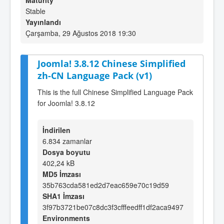
Maturity
Stable
Yayınlandı
Çarşamba, 29 Ağustos 2018 19:30
Joomla! 3.8.12 Chinese Simplified
zh-CN Language Pack (v1)
This is the full Chinese Simplified Language Pack
for Joomla! 3.8.12
İndirilen
6.834 zamanlar
Dosya boyutu
402,24 kB
MD5 İmzası
35b763cda581ed2d7eac659e70c19d59
SHA1 İmzası
3f97b3721be07c8dc3f3cfffeedff1df2aca9497
Environments