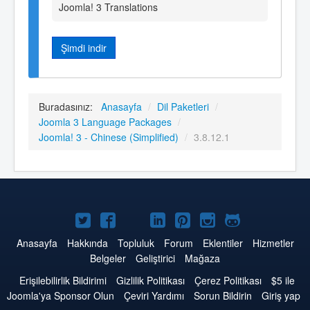
Joomla! 3 Translations
Şimdi indir
Buradasınız:
Anasayfa
/
Dil Paketleri
/
Joomla 3 Language Packages
/
Joomla! 3 - Chinese (Simplified)
/
3.8.12.1
Twitter'da
Facebook'da
YouTube'da
LinkedIn'de
Pinterest'de
Instagram'da
GitHub'da
Joomla
Joomla
Joomla
Joomla
Joomla
Joomla
Joomla
Anasayfa
Hakkında
Topluluk
Forum
Eklentiler
Hizmetler
Belgeler
Geliştirici
Mağaza
Erişilebilirlik Bildirimi
Gizlilik Politikası
Çerez Politikası
$5 ile
Joomla'ya Sponsor Olun
Çeviri Yardımı
Sorun Bildirin
Giriş yap