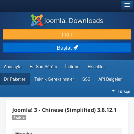
®
JOOMLA!
Joomla! Downloads
İNDIR & GENIŞLET
İndir
KEŞFET & ÖĞREN
Başlat
TOPLULUK & DESTEK
GELIŞTIRICI KAYNAKLARI
Anasayfa
En Son Sürüm
İndirme
Eklentiler
Dil Paketleri
Teknik Gereksinimler
SSS
API Belgeleri
Türkçe
Joomla! 3 - Chinese (Simplified) 3.8.12.1
Stable