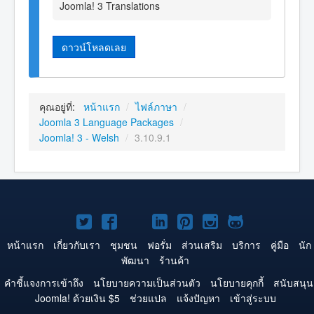
Joomla! 3 Translations
ดาวน์โหลดเลย
คุณอยู่ที่:
หน้าแรก
/
ไฟล์ภาษา
/
Joomla 3 Language Packages
/
Joomla! 3 - Welsh
/
3.10.9.1
Joomla!
Joomla!
Joomla!
Joomla!
Joomla!
Joomla!
Joomla!
บน
บน
บน
บน
บน
บน
บน
หน้าแรก
เกี่ยวกับเรา
ชุมชน
ฟอรั่ม
ส่วนเสริม
บริการ
คู่มือ
นัก
พัฒนา
ร้านค้า
Twitter
Facebook
YouTube
LinkedIn
Pinterest
Instagram
GitHub
คำชี้แจงการเข้าถึง
นโยบายความเป็นส่วนตัว
นโยบายคุกกี้
สนับสนุน
Joomla! ด้วยเงิน $5
ช่วยแปล
แจ้งปัญหา
เข้าสู่ระบบ