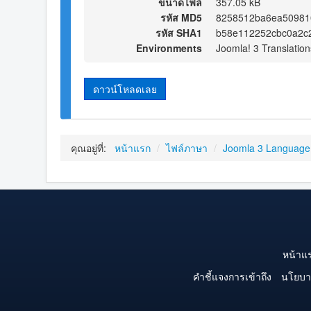
ขนาดไฟล์
357.05 kB
รหัส MD5
8258512ba6ea50981
รหัส SHA1
b58e112252cbc0a2c2
Environments
Joomla! 3 Translation
ดาวน์โหลดเลย
คุณอยู่ที่:
หน้าแรก
/
ไฟล์ภาษา
/
Joomla 3 Language
หน้าแ
คำชี้แจงการเข้าถึง
นโยบา