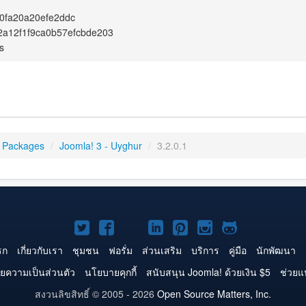
0fa20a20efe2ddc
a12f1f9ca0b57efcbde203
s
 Packages
/
Joomla! 3 - Uyghur
/
3.2.0.1
Joomla!
Joomla!
Joomla!
Joomla!
Joomla!
Joomla!
Joomla!
บน
บน
บน
บน
บน
บน
บน
รก
เกี่ยวกับเรา
ชุมชน
ฟอรั่ม
ส่วนเสริม
บริการ
คู่มือ
นักพัฒนา
Twitter
Facebook
YouTube
LinkedIn
Pinterest
Instagram
GitHub
ยความเป็นส่วนตัว
นโยบายคุกกี้
สนับสนุน Joomla! ด้วยเงิน $5
ช่วยแ
สงวนลิขสิทธิ์ © 2005 - 2026
Open Source Matters, Inc.