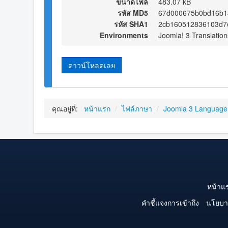
ขนาดไฟล์
483.07 kB
รหัส MD5
67d000675b0bd16b1
รหัส SHA1
2cb160512836103d7
Environments
Joomla! 3 Translation
ดาวน์โหลดเลย
คุณอยู่ที่:
หน้าแรก
/
ไฟล์ภาษา
/
Joomla 3 Language
หน้าแ
คำชี้แจงการเข้าถึง
นโยบา