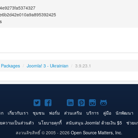
4e9273fa5374327
e6b2d42e010a9a895392425
s
 Packages
/
Joomla! 3 - Ukrainian
/
3.9.23.1
Joomla!
Joomla!
Joomla!
Joomla!
Joomla!
Joomla!
Joomla!
บน
บน
บน
บน
บน
บน
บน
รก
เกี่ยวกับเรา
ชุมชน
ฟอรั่ม
ส่วนเสริม
บริการ
คู่มือ
นักพัฒนา
Twitter
Facebook
YouTube
LinkedIn
Pinterest
Instagram
GitHub
ยความเป็นส่วนตัว
นโยบายคุกกี้
สนับสนุน Joomla! ด้วยเงิน $5
ช่วยแ
สงวนลิขสิทธิ์ © 2005 - 2026
Open Source Matters, Inc.