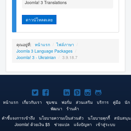
Joomla! 3 Translations
ดาวน์โหลดเลย
คุณอยู่ที่:
หน้าแรก
/
ไฟล์ภาษา
/
Joomla 3 Language Packages
/
Joomla! 3 - Ukrainian
/
3.9.18.7
Joomla!
Joomla!
Joomla!
Joomla!
Joomla!
Joomla!
Joomla!
บน
บน
บน
บน
บน
บน
บน
หน้าแรก
เกี่ยวกับเรา
ชุมชน
ฟอรั่ม
ส่วนเสริม
บริการ
คู่มือ
นัก
พัฒนา
ร้านค้า
Twitter
Facebook
YouTube
LinkedIn
Pinterest
Instagram
GitHub
คำชี้แจงการเข้าถึง
นโยบายความเป็นส่วนตัว
นโยบายคุกกี้
สนับสนุน
Joomla! ด้วยเงิน $5
ช่วยแปล
แจ้งปัญหา
เข้าสู่ระบบ